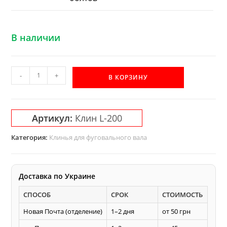
В наличии
Количество
-
+
В КОРЗИНУ
товара
L-
200
Артикул:
Клин L-200
мм
клин
Категория:
Клинья для фуговального вала
Акула
к
фуговальному
Доставка по Украине
-
СПОСОБ
СРОК
СТОИМОСТЬ
строгальному
валу
Новая Почта (отделение)
1–2 дня
от 50 грн