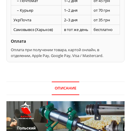
– Почтомат
1–2 дня
от 45 грн
– Курьер
1–2 дня
от 70 грн
УкрПочта
2–3 дня
от 35 грн
Самовывоз (Харьков)
в тот же день
бесплатно
Оплата
Оплата при получении товара, картой онлайн, в
отделении, Apple Pay, Google Pay, Visa / Mastercard.
ОПИСАНИЕ