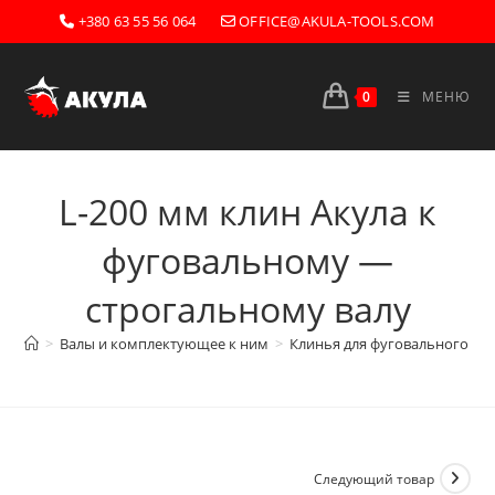
Перейти
+380 63 55 56 064
OFFICE@AKULA-TOOLS.COM
к
содержимому
0
МЕНЮ
L-200 мм клин Акула к
фуговальному —
строгальному валу
>
Валы и комплектующее к ним
>
Клинья для фуговального ва
Следующий товар