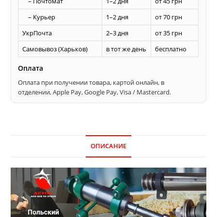
– Почтомат
1–2 дня
от 45 грн
– Курьер
1–2 дня
от 70 грн
УкрПочта
2–3 дня
от 35 грн
Самовывоз (Харьков)
в тот же день
бесплатно
Оплата
Оплата при получении товара, картой онлайн, в
отделении, Apple Pay, Google Pay, Visa / Mastercard.
ОПИСАНИЕ