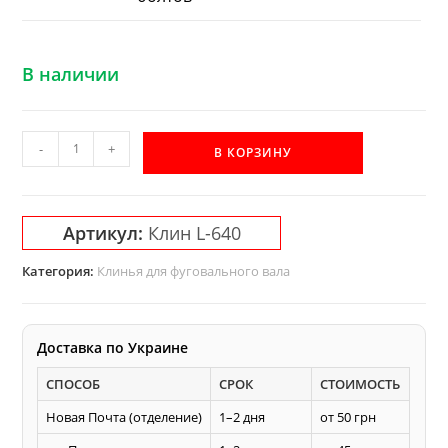
В наличии
Количество
-
+
В КОРЗИНУ
товара
L-
640
Артикул:
Клин L-640
мм
клин
Категория:
Клинья для фуговального вала
Акула
к
фуговальному
Доставка по Украине
-
СПОСОБ
СРОК
СТОИМОСТЬ
строгальному
валу
Новая Почта (отделение)
1–2 дня
от 50 грн