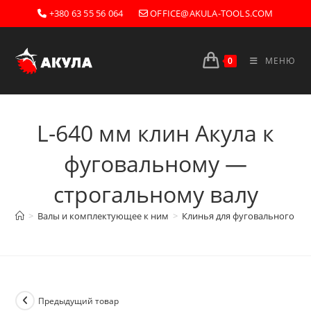
Перейти
+380 63 55 56 064
OFFICE@AKULA-TOOLS.COM
к
содержимому
0
МЕНЮ
L-640 мм клин Акула к
фуговальному —
строгальному валу
>
Валы и комплектующее к ним
>
Клинья для фуговального ва
Предыдущий товар