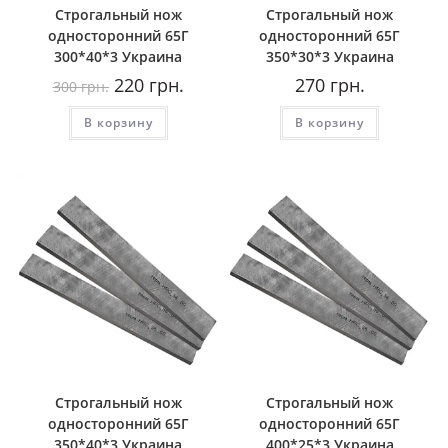
Строгальный нож
Строгальный нож
односторонний 65Г
односторонний 65Г
300*40*3 Украина
350*30*3 Украина
Первоначальная
Текущая
220
грн.
270
грн.
300
грн.
цена
цена:
составляла
220
В корзину
300
грн..
В корзину
грн..
Строгальный нож
Строгальный нож
односторонний 65Г
односторонний 65Г
350*40*3 Украина
400*25*3 Украина