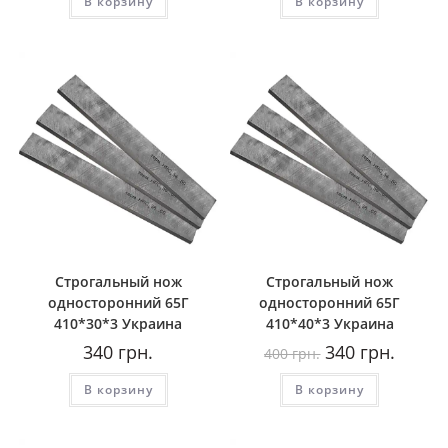
В корзину
В корзину
Строгальный нож
Строгальный нож
односторонний 65Г
односторонний 65Г
410*30*3 Украина
410*40*3 Украина
Первоначальная
Текуща
340
грн.
340
грн.
400
грн.
цена
цена:
составляла
340
В корзину
В корзину
400
грн..
грн..