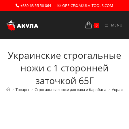
Skip
+380 63 55 56 064
OFFICE@AKULA-TOOLS.COM
to
content
0
MENU
Украинские строгальные
ножи с 1 сторонней
заточкой 65Г
>
Товары
>
Строгальные ножи для вала и барабана
>
Украинск