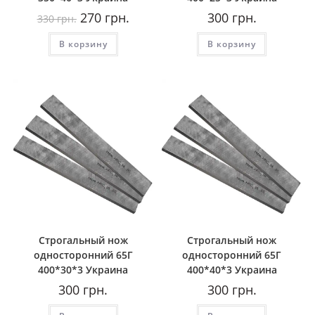
Первоначальная
Текущая
270
грн.
300
грн.
330
грн.
цена
цена:
составляла
270
В корзину
330
грн..
В корзину
грн..
Строгальный нож
Строгальный нож
односторонний 65Г
односторонний 65Г
400*30*3 Украина
400*40*3 Украина
300
грн.
300
грн.