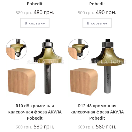
Pobedit
Pobedit
Первоначальная
Текущая
Первоначальная
Текуща
480
грн.
490
грн.
580
грн.
500
грн.
цена
цена:
цена
цена:
составляла
480
составляла
490
В корзину
580
грн..
В корзину
500
грн..
грн..
грн..
R10 d8 кромочная
R12 d8 кромочная
калевочная фреза AКУЛА
калевочная фреза AКУЛА
Pobedit
Pobedit
Первоначальная
Текущая
Первоначальная
Текуща
530
грн.
580
грн.
600
грн.
600
грн.
цена
цена:
цена
цена: