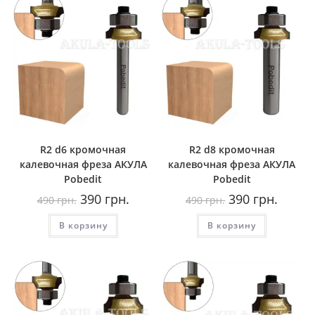
R2 d6 кромочная
R2 d8 кромочная
калевочная фреза AКУЛА
калевочная фреза AКУЛА
Pobedit
Pobedit
Первоначальная
Текущая
Первоначальная
Текуща
390
грн.
390
грн.
490
грн.
490
грн.
цена
цена:
цена
цена:
составляла
390
составляла
390
В корзину
490
грн..
В корзину
490
грн..
грн..
грн..