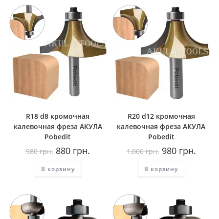
R18 d8 кромочная
R20 d12 кромочная
калевочная фреза AКУЛА
калевочная фреза AКУЛА
Pobedit
Pobedit
Первоначальная
Текущая
Первоначальная
Текущ
880
грн.
980
грн.
980
грн.
1,000
грн.
цена
цена:
цена
цена:
составляла
880
составляла
980
В корзину
980
грн..
В корзину
1,000
грн..
грн..
грн..