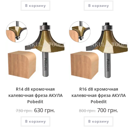
составляла
530
составляла
580
В корзину
600
грн..
В корзину
600
грн..
грн..
грн..
R14 d8 кромочная
R16 d8 кромочная
калевочная фреза AКУЛА
калевочная фреза AКУЛА
Pobedit
Pobedit
Первоначальная
Текущая
Первоначальная
Текуща
630
грн.
700
грн.
730
грн.
800
грн.
цена
цена:
цена
цена:
составляла
630
составляла
700
В корзину
730
грн..
В корзину
800
грн..
грн..
грн..