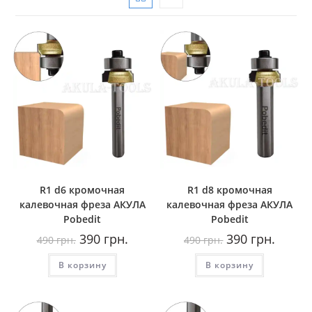
R1 d6 кромочная
R1 d8 кромочная
калевочная фреза AКУЛА
калевочная фреза AКУЛА
Pobedit
Pobedit
Первоначальная
Текущая
Первоначальная
Текуща
390
грн.
390
грн.
490
грн.
490
грн.
цена
цена:
цена
цена:
составляла
390
составляла
390
В корзину
490
грн..
В корзину
490
грн..
грн..
грн..