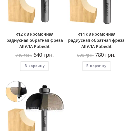
R12 d8 кромочная
R14 d8 кромочная
радиусная обратная фреза
радиусная обратная фреза
AКУЛА Pobedit
AКУЛА Pobedit
Первоначальная
Текущая
Первоначальная
Текуща
640
грн.
780
грн.
740
грн.
800
грн.
цена
цена:
цена
цена:
составляла
640
составляла
780
В корзину
740
грн..
В корзину
800
грн..
грн..
грн..