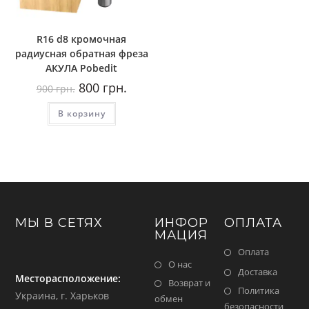
R16 d8 кромочная
радиусная обратная фреза
AКУЛА Pobedit
Первоначальная
Текущая
800
грн.
900
грн.
цена
цена:
составляла
800
В корзину
900
грн..
грн..
МЫ В СЕТЯХ
ИНФОР
ОПЛАТА
МАЦИЯ
Оплата
О нас
Доставка
Месторасположение:
Возврат и
Политика
Украина, г. Харьков
обмен
безопасности