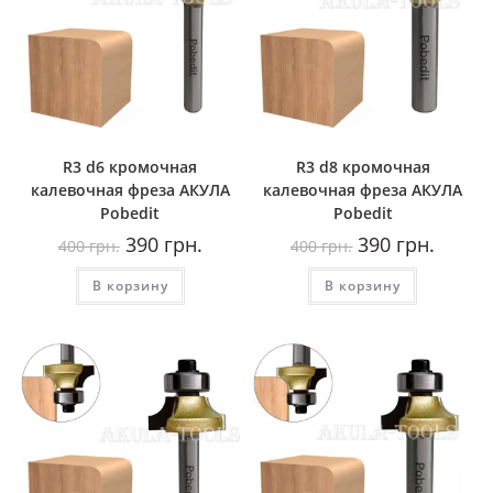
R3 d6 кромочная
R3 d8 кромочная
калевочная фреза AКУЛА
калевочная фреза AКУЛА
Pobedit
Pobedit
Первоначальная
Текущая
Первоначальная
Текуща
390
грн.
390
грн.
400
грн.
400
грн.
цена
цена:
цена
цена:
составляла
390
составляла
390
В корзину
400
грн..
В корзину
400
грн..
грн..
грн..