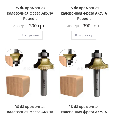
R5 d6 кромочная
R5 d8 кромочная
калевочная фреза AКУЛА
калевочная фреза AКУЛА
Pobedit
Pobedit
Первоначальная
Текущая
Первоначальная
Текуща
390
грн.
390
грн.
400
грн.
400
грн.
цена
цена:
цена
цена:
составляла
390
составляла
390
В корзину
400
грн..
В корзину
400
грн..
грн..
грн..
R6 d8 кромочная
R8 d8 кромочная
калевочная фреза AКУЛА
калевочная фреза AКУЛА