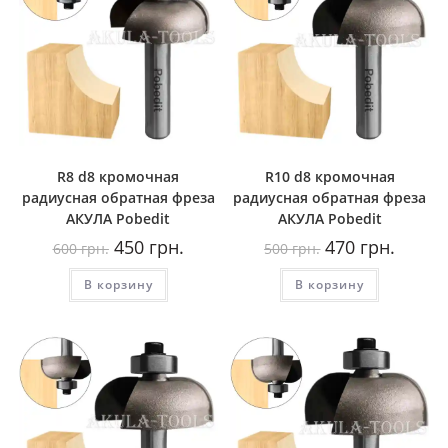
R8 d8 кромочная
R10 d8 кромочная
радиусная обратная фреза
радиусная обратная фреза
AКУЛА Pobedit
AКУЛА Pobedit
Первоначальная
Текущая
Первоначальная
Текуща
450
грн.
470
грн.
600
грн.
500
грн.
цена
цена:
цена
цена:
составляла
450
составляла
470
В корзину
600
грн..
В корзину
500
грн..
грн..
грн..