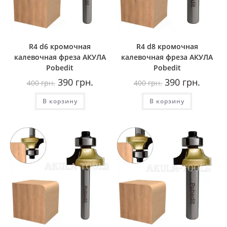
R4 d6 кромочная
R4 d8 кромочная
калевочная фреза AКУЛА
калевочная фреза AКУЛА
Pobedit
Pobedit
Первоначальная
Текущая
Первоначальная
Текуща
390
грн.
390
грн.
400
грн.
400
грн.
цена
цена:
цена
цена:
составляла
390
составляла
390
В корзину
400
грн..
В корзину
400
грн..
грн..
грн..