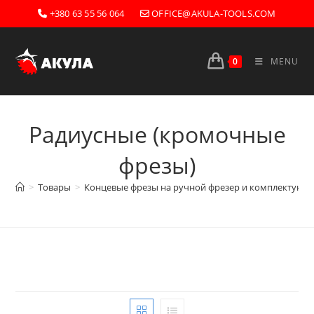
Skip
+380 63 55 56 064
OFFICE@AKULA-TOOLS.COM
to
content
0
MENU
Радиусные (кромочные
фрезы)
>
Товары
>
Концевые фрезы на ручной фрезер и комплектующ