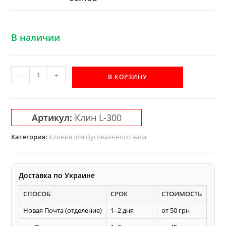
В наличии
Количество
-
+
В КОРЗИНУ
товара
L-
300
Артикул:
Клин L-300
мм
клин
Категория:
Клинья для фуговального вала
Акула
к
фуговальному
Доставка по Украине
-
СПОСОБ
СРОК
СТОИМОСТЬ
строгальному
валу
Новая Почта (отделение)
1–2 дня
от 50 грн