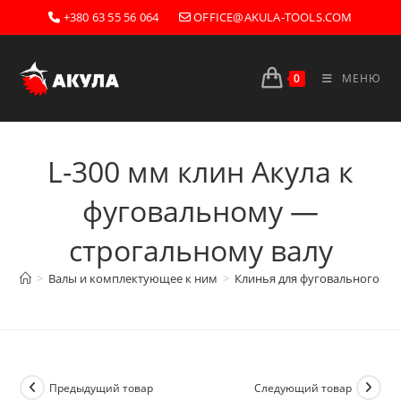
Перейти
+380 63 55 56 064
OFFICE@AKULA-TOOLS.COM
к
содержимому
0
МЕНЮ
L-300 мм клин Акула к
фуговальному —
строгальному валу
>
Валы и комплектующее к ним
>
Клинья для фуговального ва
Предыдущий товар
Следующий товар