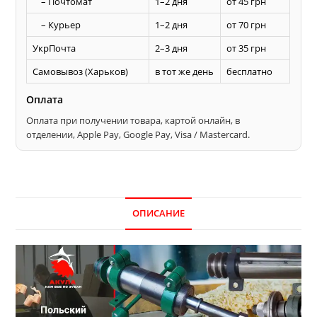
– Почтомат
1–2 дня
от 45 грн
– Курьер
1–2 дня
от 70 грн
УкрПочта
2–3 дня
от 35 грн
Самовывоз (Харьков)
в тот же день
бесплатно
Оплата
Оплата при получении товара, картой онлайн, в
отделении, Apple Pay, Google Pay, Visa / Mastercard.
ОПИСАНИЕ