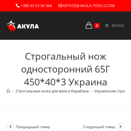
Перейти
+380 63 55 56 064
OFFICE@AKULA-TOOLS.COM
к
содержимому
0
МЕНЮ
Строгальный нож
односторонний 65Г
450*40*3 Украина
>
Строгальные ножи для вала и барабана
>
Украинские строгал
Предыдущий товар
Следующий товар