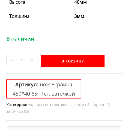
Высота
40мм
Толщина
3мм
В наличии
Количество
-
+
В КОРЗИНУ
товара
Строгальный
нож
Артикул:
нож Украина
односторонний
450*40 65Г 1ст. заточкой
65Г
450*40*3
Категория:
Украинские строгальные ножи с 1 сторонней
Украина
заточкой 65Г