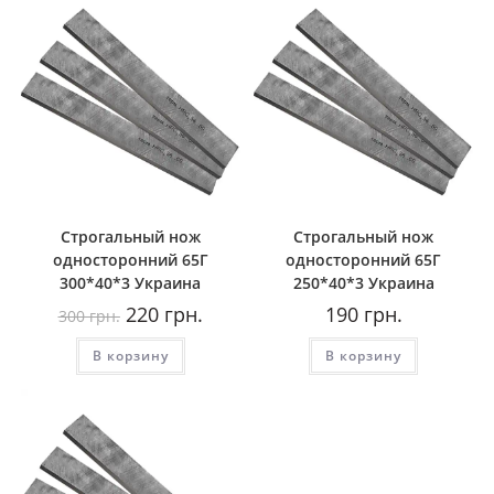
Строгальный нож
Строгальный нож
односторонний 65Г
односторонний 65Г
300*40*3 Украина
250*40*3 Украина
Первоначальная
Текущая
220
грн.
190
грн.
300
грн.
цена
цена:
составляла
220
В корзину
300
грн..
В корзину
грн..