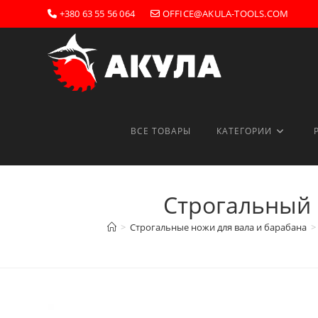
Перейти
+380 63 55 56 064
OFFICE@AKULA-TOOLS.COM
к
содержимому
ВСЕ ТОВАРЫ
КАТЕГОРИИ
Строгальный 
>
Строгальные ножи для вала и барабана
>