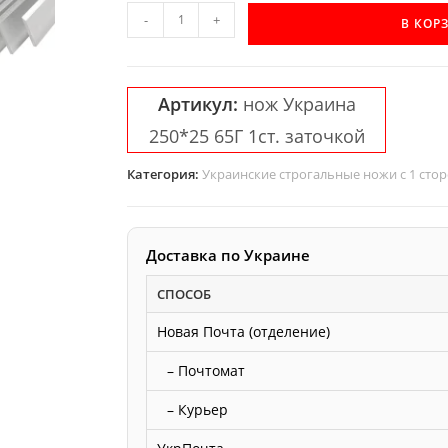
Количество
-
+
В КОР
товара
Строгальный
нож
Артикул:
нож Украина
односторонний
250*25 65Г 1ст. заточкой
65Г
250*25*3
Категория:
Украинские строгальные ножи с 1 сто
Украина
Доставка по Украине
СПОСОБ
Новая Почта (отделение)
– Почтомат
– Курьер