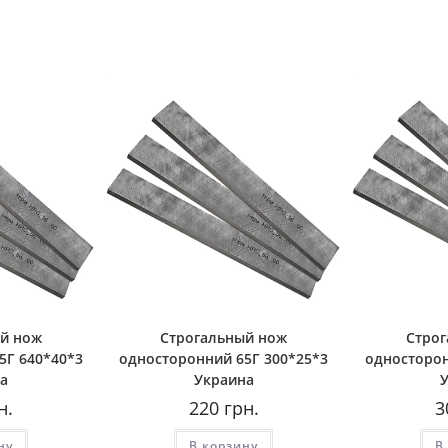
й нож
Строгальный нож
Стро
5Г 640*40*3
односторонний 65Г 300*25*3
односторон
а
Украина
н.
220
грн.
3
ну
В корзину
В