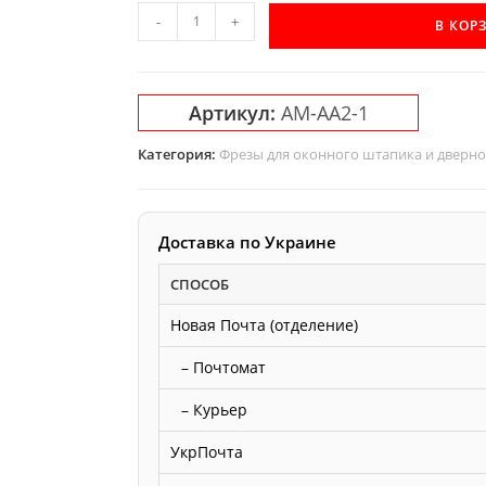
Количество
-
+
В КОР
товара
Фреза
Акула
Артикул:
AM-AA2-1
для
изготовления
Категория:
Фрезы для оконного штапика и дверн
обложного
штапа
AM-
Доставка по Украине
AA2-
СПОСОБ
1
Новая Почта (отделение)
– Почтомат
– Курьер
УкрПочта