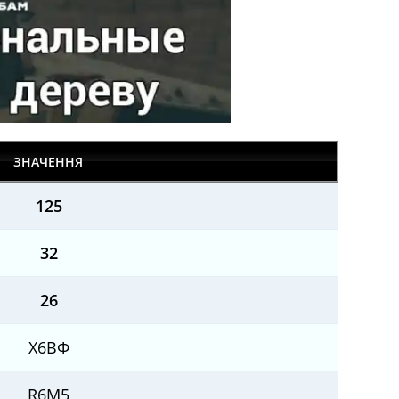
ЗНАЧЕННЯ
125
32
26
Х6ВФ
R6M5