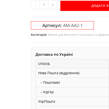
Фреза
-
+
ДОДАТИ 
Акула
для
виготовлення
Артикул:
AM-AA2-1
обкладинного
штапу
Категорія:
Фрези для віконного штапика та дверн
AM-
AA2-
1
Доставка по Україні
кількість
СПОСІБ
Нова Пошта (відділення)
– Поштомат
– Курʼєр
УкрПошта