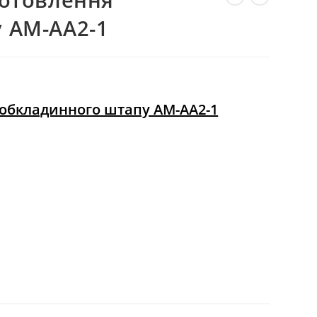
ВЕБ-
 AM-AA2-1
САЙТІ
 обкладинного штапу AM-AA2-1