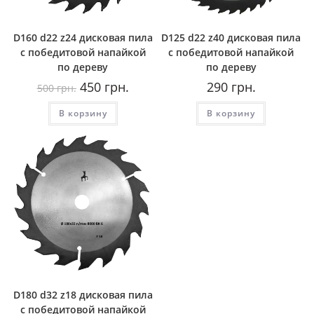
D160 d22 z24 дисковая пила
D125 d22 z40 дисковая пила
с победитовой напайкой
с победитовой напайкой
по дереву
по дереву
Первоначальная
Текущая
450
грн.
290
грн.
500
грн.
цена
цена:
составляла
450
В корзину
500
грн..
В корзину
грн..
D180 d32 z18 дисковая пила
с победитовой напайкой