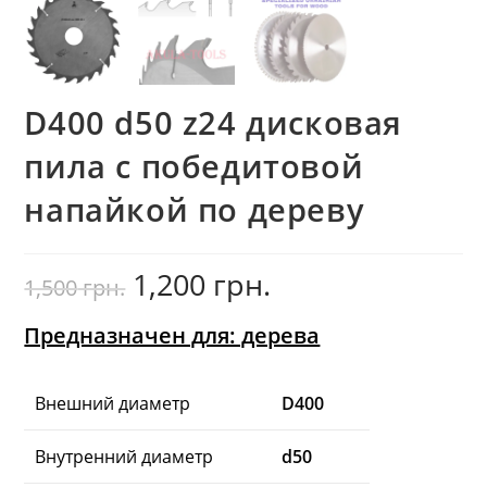
D400 d50 z24 дисковая
пила с победитовой
напайкой по дереву
1,200
грн.
Первоначальная
Текущая
1,500
грн.
цена
цена:
составляла
1,200
1,500
грн..
грн..
Предназначен для: дерева
Внешний диаметр
D400
Внутренний диаметр
d50