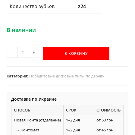
Количество зубьев
z24
В наличии
Количество
-
+
В КОРЗИНУ
товара
D400
d50
Категория:
Победитовые дисковые пилы по дереву
z24
дисковая
пила
Доставка по Украине
с
СПОСОБ
СРОК
СТОИМОСТЬ
победитовой
напайкой
Новая Почта (отделение)
1–2 дня
от 50 грн
по
– Почтомат
1–2 дня
от 45 грн
дереву