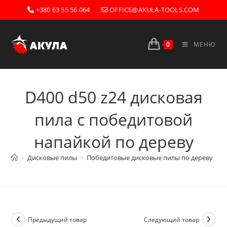
Перейти
+380 63 55 56 064
OFFICE@AKULA-TOOLS.COM
к
содержимому
0
МЕНЮ
D400 d50 z24 дисковая
пила с победитовой
напайкой по дереву
>
Дисковые пилы
>
Победитовые дисковые пилы по дереву
>
D
Предыдущий товар
Следующий товар