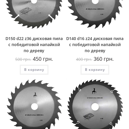
D150 d22 z36 дисковая пила
D140 d16 z24 дисковая пила
с победитовой напайкой
с победитовой напайкой
по дереву
по дереву
Первоначальная
Текущая
Первоначальная
Текуща
450
грн.
360
грн.
500
грн.
400
грн.
цена
цена:
цена
цена:
составляла
450
составляла
360
В корзину
500
грн..
В корзину
400
грн..
грн..
грн..