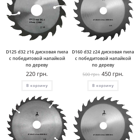
D125 d32 z16 дисковая пила
D160 d32 z24 дисковая пила
с победитовой напайкой
с победитовой напайкой
по дереву
по дереву
Первоначальная
Текуща
220
грн.
450
грн.
500
грн.
цена
цена:
составляла
450
В корзину
В корзину
500
грн..
грн..