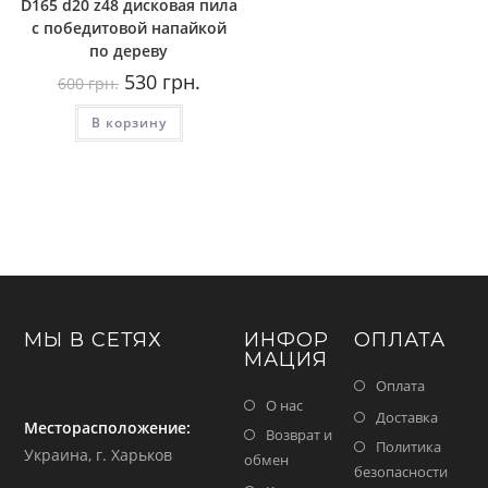
D165 d20 z48 дисковая пила
с победитовой напайкой
по дереву
Первоначальная
Текущая
530
грн.
600
грн.
цена
цена:
составляла
530
В корзину
600
грн..
грн..
МЫ В СЕТЯХ
ИНФОР
ОПЛАТА
МАЦИЯ
Оплата
О нас
Доставка
Месторасположение:
Возврат и
Политика
Украина, г. Харьков
обмен
безопасности