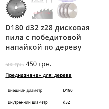
D180 d32 z28 дисковая
пила с победитовой
напайкой по дереву
450
грн.
Первоначальная
Текущая
600
грн.
цена
цена:
составляла
450
600
грн..
грн..
Предназначен для: дерева
Внешний диаметр
D180
Внутренний диаметр
d32