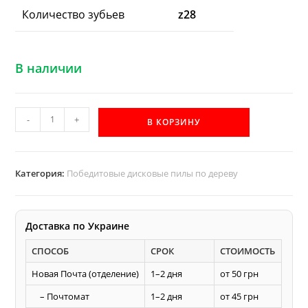
Количество зубьев
z28
В наличии
Количество
-
+
В КОРЗИНУ
товара
D180
d32
Категория:
Победитовые дисковые пилы по дереву
z28
дисковая
пила
Доставка по Украине
с
СПОСОБ
СРОК
СТОИМОСТЬ
победитовой
напайкой
Новая Почта (отделение)
1–2 дня
от 50 грн
по
– Почтомат
1–2 дня
от 45 грн
дереву