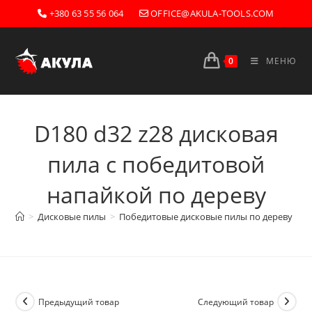
Перейти
+380 63 55 56 064
OFFICE@AKULA-TOOLS.COM
к
содержимому
0
МЕНЮ
D180 d32 z28 дисковая
пила с победитовой
напайкой по дереву
>
Дисковые пилы
>
Победитовые дисковые пилы по дереву
>
D
Предыдущий товар
Следующий товар