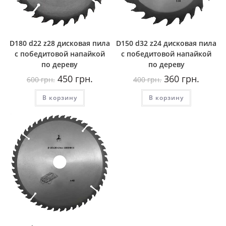
D180 d22 z28 дисковая пила
D150 d32 z24 дисковая пила
с победитовой напайкой
с победитовой напайкой
по дереву
по дереву
Первоначальная
Текущая
Первоначальная
Текуща
450
грн.
360
грн.
600
грн.
400
грн.
цена
цена:
цена
цена:
составляла
450
составляла
360
В корзину
600
грн..
В корзину
400
грн..
грн..
грн..