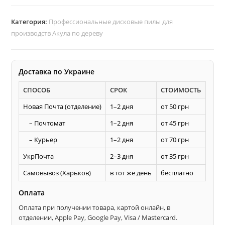
D400
d32
Категория:
Профессиональные дисковые пилы для
z48
производств Акула по дереву
диск
АКУЛА
по
Доставка по Украине
дереву
СПОСОБ
СРОК
СТОИМОСТЬ
Новая Почта (отделение)
1–2 дня
от 50 грн
– Почтомат
1–2 дня
от 45 грн
– Курьер
1–2 дня
от 70 грн
УкрПочта
2–3 дня
от 35 грн
Самовывоз (Харьков)
в тот же день
бесплатно
Оплата
Оплата при получении товара, картой онлайн, в
отделении, Apple Pay, Google Pay, Visa / Mastercard.