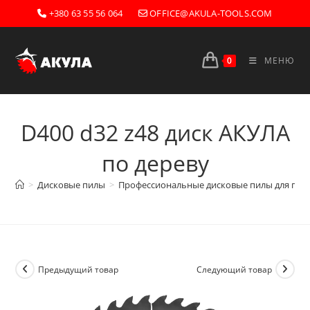
Перейти
+380 63 55 56 064
OFFICE@AKULA-TOOLS.COM
к
содержимому
0
МЕНЮ
D400 d32 z48 диск АКУЛА
по дереву
>
Дисковые пилы
>
Профессиональные дисковые пилы для прои
Предыдущий товар
Следующий товар