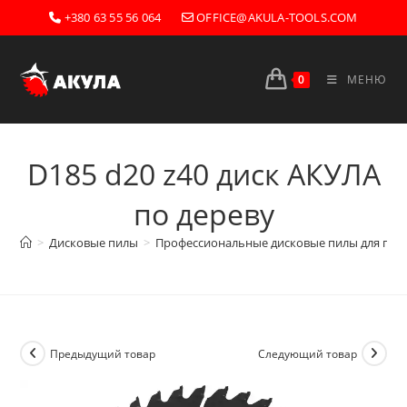
Перейти
+380 63 55 56 064
OFFICE@AKULA-TOOLS.COM
к
содержимому
0
МЕНЮ
D185 d20 z40 диск АКУЛА
по дереву
>
Дисковые пилы
>
Профессиональные дисковые пилы для прои
Предыдущий товар
Следующий товар