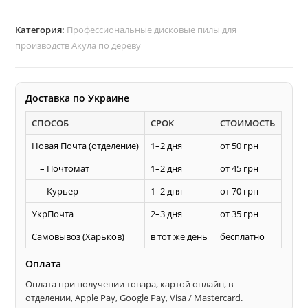
D185
d20
Категория:
Профессиональные дисковые пилы для
z40
производств Акула по дереву
диск
АКУЛА
по
Доставка по Украине
дереву
СПОСОБ
СРОК
СТОИМОСТЬ
Новая Почта (отделение)
1–2 дня
от 50 грн
– Почтомат
1–2 дня
от 45 грн
– Курьер
1–2 дня
от 70 грн
УкрПочта
2–3 дня
от 35 грн
Самовывоз (Харьков)
в тот же день
бесплатно
Оплата
Оплата при получении товара, картой онлайн, в
отделении, Apple Pay, Google Pay, Visa / Mastercard.