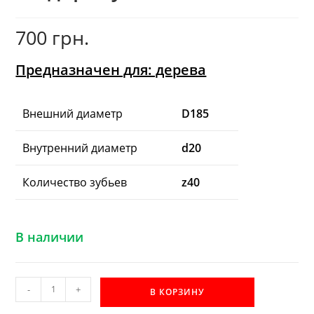
700
грн.
Предназначен для: дерева
Внешний диаметр
D185
Внутренний диаметр
d20
Количество зубьев
z40
В наличии
Количество
-
+
В КОРЗИНУ
товара