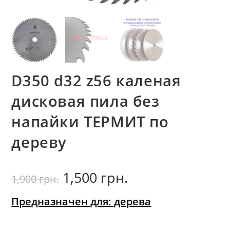
D350 d32 z56 каленая
дисковая пила без
напайки ТЕРМИТ по
дереву
1,500
грн.
Первоначальная
Текущая
1,900
грн.
цена
цена:
составляла
1,500
1,900
грн..
грн..
Предназначен для: дерева