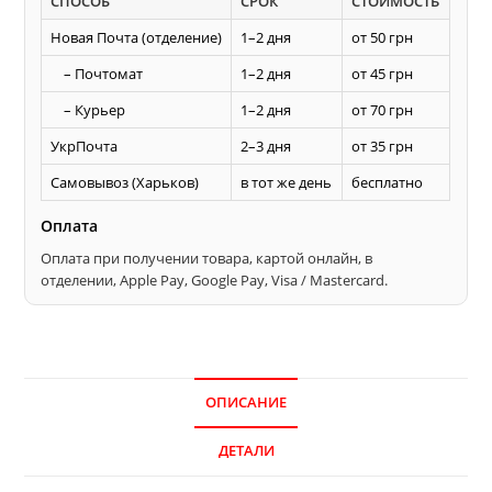
СПОСОБ
СРОК
СТОИМОСТЬ
без
напайки
Новая Почта (отделение)
1–2 дня
от 50 грн
ТЕРМИТ
– Почтомат
1–2 дня
от 45 грн
по
– Курьер
1–2 дня
от 70 грн
дереву
УкрПочта
2–3 дня
от 35 грн
Самовывоз (Харьков)
в тот же день
бесплатно
Оплата
Оплата при получении товара, картой онлайн, в
отделении, Apple Pay, Google Pay, Visa / Mastercard.
ОПИСАНИЕ
ДЕТАЛИ