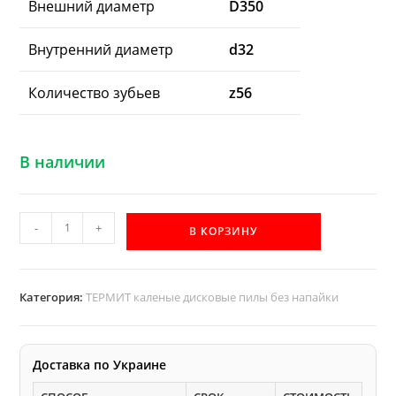
Внешний диаметр
D350
Внутренний диаметр
d32
Количество зубьев
z56
В наличии
Количество
-
+
В КОРЗИНУ
товара
D350
d32
Категория:
ТЕРМИТ каленые дисковые пилы без напайки
z56
каленая
дисковая
Доставка по Украине
пила