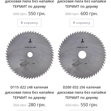
дисковая пила без напайки
дисковая пила без напайки
ТЕРМИТ по дереву
ТЕРМИТ по дереву
Первоначальная
Текущая
Первоначальная
Текуща
550
грн.
600
грн.
600
грн.
800
грн.
цена
цена:
цена
цена:
составляла
550
составляла
600
В корзину
600
грн..
В корзину
800
грн..
грн..
грн..
D115 d22 z48 каленая
D200 d32 z56 каленая
дисковая пила без напайки
дисковая пила без напайки
ТЕРМИТ по дереву
ТЕРМИТ по дереву
Первоначальная
Текущая
Первоначальная
Текуща
280
грн.
550
грн.
350
грн.
650
грн.
цена
цена:
цена
цена:
составляла
280
составляла
550