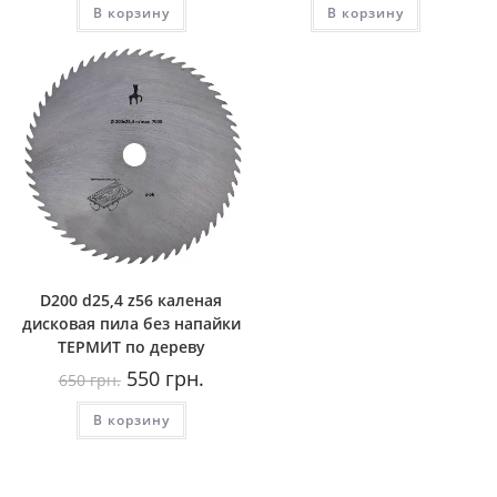
В корзину
350
грн..
В корзину
650
грн..
грн..
грн..
D200 d25,4 z56 каленая
дисковая пила без напайки
ТЕРМИТ по дереву
Первоначальная
Текущая
550
грн.
650
грн.
цена
цена:
составляла
550
В корзину
650
грн..
грн..