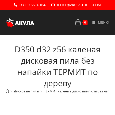
Перейти
+380 63 55 56 064
OFFICE@AKULA-TOOLS.COM
к
содержимому
0
МЕНЮ
D350 d32 z56 каленая
дисковая пила без
напайки ТЕРМИТ по
дереву
>
Дисковые пилы
>
ТЕРМИТ каленые дисковые пилы без напай