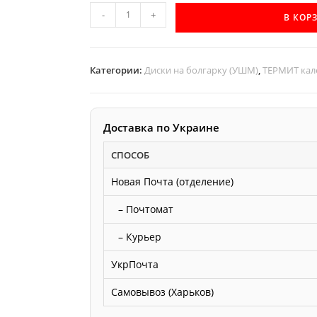
Количество
-
+
В КОР
товара
D180
d22
Категории:
Диски на болгарку (УШМ)
,
ТЕРМИТ кал
z48
каленая
дисковая
Доставка по Украине
пила
без
СПОСОБ
напайки
Новая Почта (отделение)
ТЕРМИТ
по
– Почтомат
дереву
– Курьер
УкрПочта
Самовывоз (Харьков)