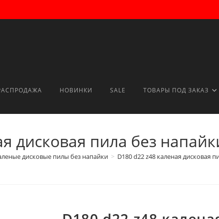
РАСПРОДАЖА
НОВИНКИ
SALE
ТОВАРЫ ПОД ЗАКАЗ
ая дисковая пила без напай
леные дисковые пилы без напайки
>
D180 d22 z48 каленая дисковая п
D180 d22 z48 калена