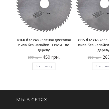
D160 d32 z48 каленая дисковая
D115 d32 z48 кале
пила без напайки ТЕРМИТ по
пила без напайк
дереву
дерев
Первоначальная
Текущая
Пер
450
грн.
28
500
грн.
350
грн.
цена
цена:
цен
составляла
450
сос
В корзину
500
грн..
В корзи
350
грн..
грн.
МЫ В СЕТЯХ