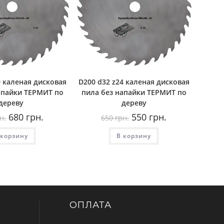
0 каленая дисковая
D200 d32 z24 каленая дисковая
апайки ТЕРМИТ по
пила без напайки ТЕРМИТ по
дереву
дереву
Первоначальная
Текущая
Первоначальная
Текущая
680
грн.
550
грн.
н.
650
грн.
цена
цена:
цена
цена:
составляла
680
составляла
550
 корзину
780
грн..
В корзину
650
грн..
грн..
грн..
ОПЛАТА