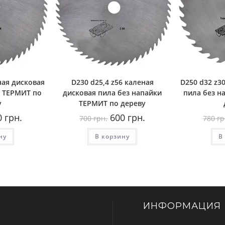
ная дисковая
D230 d25,4 z56 каленая
D250 d32 z3
и ТЕРМИТ по
дисковая пила без напайки
пила без н
у
ТЕРМИТ по дереву
воначальная
Текущая
Первоначальная
Текущая
0
грн.
600
грн.
700
грн.
780
гр
а
цена:
цена
цена:
тавляла
280
составляла
600
ну
грн..
В корзину
700
грн..
В
.
грн..
ИНФОРМАЦИЯ