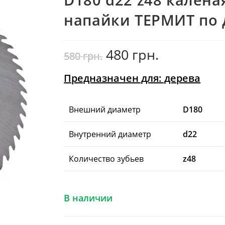
напайки ТЕРМИТ по 
480
грн.
Первоначальная
Текущая
580
грн.
цена
цена:
составляла
480
580
грн..
грн..
Предназначен для: дерева
Внешний диаметр
D180
Внутренний диаметр
d22
Количество зубьев
z48
В наличии