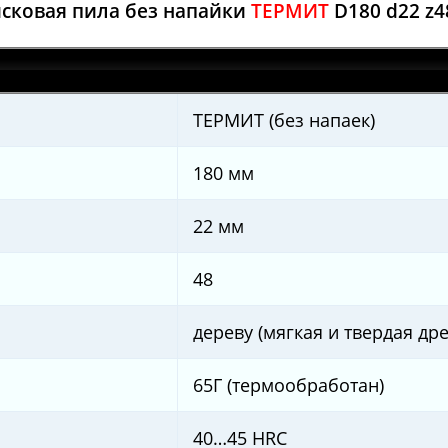
сковая пила без напайки
ТЕРМИТ
D180 d22 z4
ТЕРМИТ (без напаек)
180 мм
22 мм
48
дереву (мягкая и твердая др
65Г (термообработан)
40…45 HRC