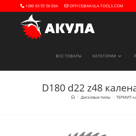
Перейти
+380 63 55 56 064
OFFICE@AKULA-TOOLS.COM
к
содержимому
ВСЕ ТОВАРЫ
КАТЕГОРИИ
D180 d22 z48 кален
>
Дисковые пилы
>
ТЕРМИТ ка