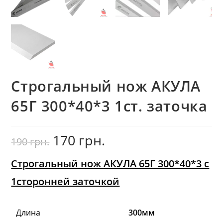
Строгальный нож АКУЛА
65Г 300*40*3 1ст. заточка
170
грн.
Первоначальная
Текущая
190
грн.
цена
цена:
составляла
170
190
грн..
грн..
Строгальный нож АКУЛА 65Г 300*40*3 с
1сторонней заточкой
Длина
300мм