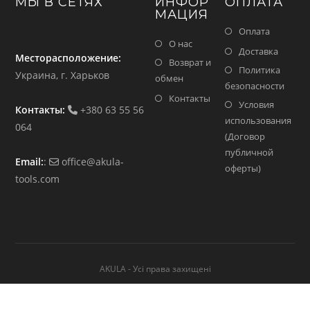
МЫ В СЕТЯХ
ИНФОР
ОПЛАТА
МАЦИЯ
Оплата
О нас
Доставка
Месторасположение:
Возврат и
Политика
Украина, г. Харьков
обмен
безопасности
Контакты
Условия
Контакты:
+380 63 55 56
использования
064
(Договор
публичной
Email:
:
office@akula-
оферты)
tools.com
AKULA - Усі права захищені