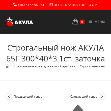
Перейти
+380 63 55 56 064
OFFICE@AKULA-TOOLS.COM
к
содержимому
0
МЕНЮ
Строгальный нож АКУЛА
65Г 300*40*3 1ст. заточка
>
Строгальные ножи для вала и барабана
>
Строгальные ножи А
Предыдущий товар
Следующий товар