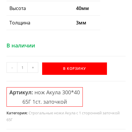
Высота
40мм
Толщина
3мм
В наличии
Количество
-
+
В КОРЗИНУ
товара
Строгальный
нож
Артикул:
нож Акула 300*40
АКУЛА
65Г 1ст. заточкой
65Г
300*40*3
Категория:
Строгальные ножи Акула с 1 сторонней заточкой
1ст.
65Г
заточка