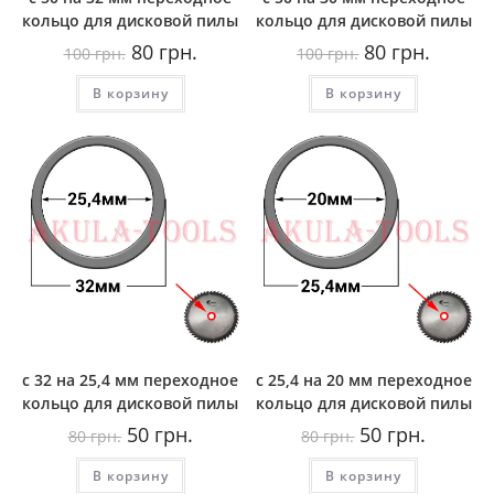
кольцо для дисковой пилы
кольцо для дисковой пилы
Первоначальная
Текущая
Первоначальная
Текуща
80
грн.
80
грн.
100
грн.
100
грн.
цена
цена:
цена
цена:
составляла
80
составляла
80
В корзину
100
грн..
В корзину
100
грн..
грн..
грн..
с 32 на 25,4 мм переходное
с 25,4 на 20 мм переходное
кольцо для дисковой пилы
кольцо для дисковой пилы
Первоначальная
Текущая
Первоначальная
Текущая
50
грн.
50
грн.
80
грн.
80
грн.
цена
цена:
цена
цена:
составляла
50
составляла
50
В корзину
80
грн..
В корзину
80
грн..
грн..
грн..