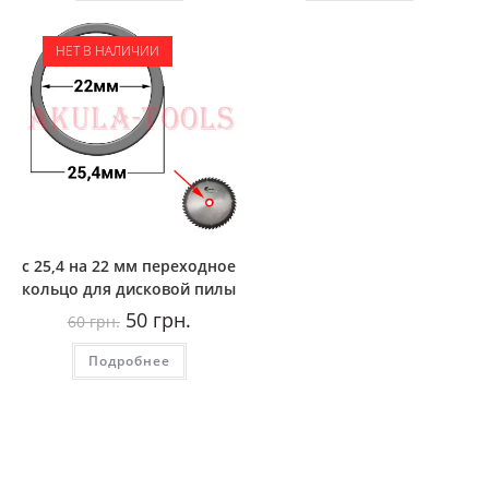
НЕТ В НАЛИЧИИ
с 25,4 на 22 мм переходное
кольцо для дисковой пилы
Первоначальная
Текущая
50
грн.
60
грн.
цена
цена:
составляла
50
Подробнее
60
грн..
грн..