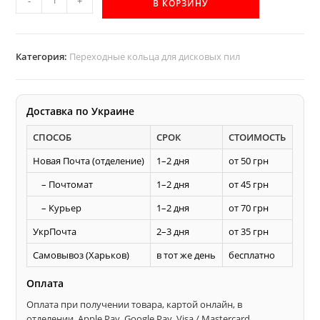
-
+
В КОРЗИНУ
товара
с
22
Категория:
Переходные кольца для дисковых пил
на
20
мм
Доставка по Украине
переходное
СПОСОБ
СРОК
СТОИМОСТЬ
кольцо
для
Новая Почта (отделение)
1–2 дня
от 50 грн
дисковой
– Почтомат
1–2 дня
от 45 грн
пилы
– Курьер
1–2 дня
от 70 грн
УкрПочта
2–3 дня
от 35 грн
Самовывоз (Харьков)
в тот же день
бесплатно
Оплата
Оплата при получении товара, картой онлайн, в
отделении, Apple Pay, Google Pay, Visa / Mastercard.