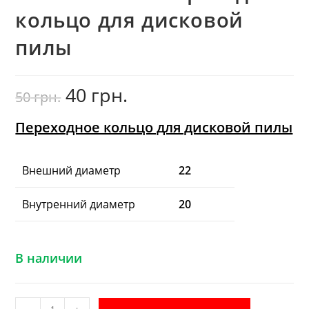
кольцо для дисковой
пилы
40
грн.
Первоначальная
Текущая
50
грн.
цена
цена:
составляла
40
50
грн..
грн..
Переходное кольцо для дисковой пилы
Внешний диаметр
22
Внутренний диаметр
20
В наличии
Количество