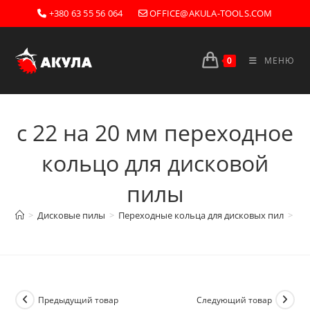
Перейти
+380 63 55 56 064
OFFICE@AKULA-TOOLS.COM
к
содержимому
0
МЕНЮ
с 22 на 20 мм переходное
кольцо для дисковой
пилы
>
Дисковые пилы
>
Переходные кольца для дисковых пил
>
с 
Предыдущий товар
Следующий товар