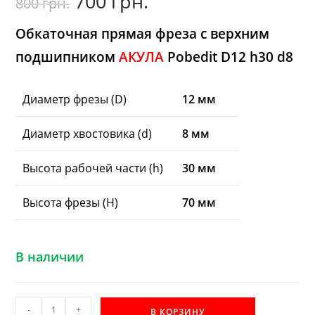
700
грн.
800
грн.
цена
цена:
составляла
700
800
грн..
грн..
Обкаточная прямая фреза с верхним
подшипником
АКУЛА
Pobedit D12 h30 d8
Диаметр фрезы (D)
12 мм
Диаметр хвостовика (d)
8 мм
Высота рабочей части (h)
30 мм
Высота фрезы (H)
70 мм
В наличии
Количество
-
+
В КОРЗИНУ