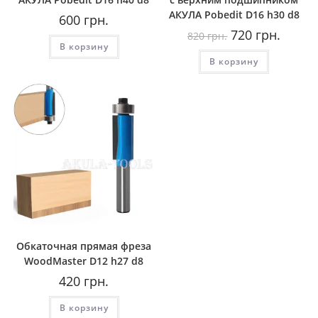
AКУЛА Pobedit D16 h30 d8
600
грн.
Первоначальная
Текуща
720
грн.
820
грн.
цена
цена:
В корзину
составляла
720
В корзину
820
грн..
грн..
Обкаточная прямая фреза
WoodMaster D12 h27 d8
420
грн.
В корзину