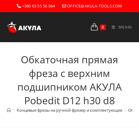
Перейти
+380 63 55 56 064
OFFICE@AKULA-TOOLS.COM
к
содержимому
0
МЕНЮ
Обкаточная прямая
фреза с верхним
подшипником AКУЛА
Pobedit D12 h30 d8
>
Концевые фрезы на ручной фрезер и комплектующее
>
Обка