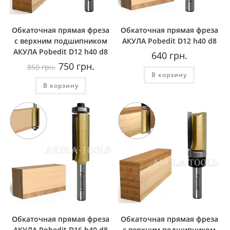
Обкаточная прямая фреза
Обкаточная прямая фреза
с верхним подшипником
AКУЛА Pobedit D12 h40 d8
AКУЛА Pobedit D12 h40 d8
640
грн.
Первоначальная
Текущая
750
грн.
850
грн.
цена
цена:
В корзину
составляла
750
В корзину
850
грн..
грн..
Обкаточная прямая фреза
Обкаточная прямая фреза
AКУЛА Pobedit D16 h40 d8
с верхним подшипником