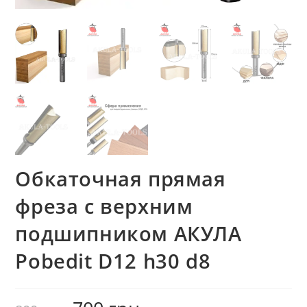
Обкаточная прямая
фреза с верхним
подшипником AКУЛА
Pobedit D12 h30 d8
Первоначальная
Текущая