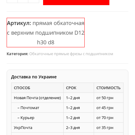
товара
Обкаточная
прямая
Артикул:
прямая обкаточная
фреза
с верхним подшипником D12
с
верхним
h30 d8
подшипником
Категория:
Обкаточные прямые фрезы с подшипником
AКУЛА
Pobedit
D12
Доставка по Украине
h30
d8
СПОСОБ
СРОК
СТОИМОСТЬ
Новая Почта (отделение)
1–2 дня
от 50 грн
– Почтомат
1–2 дня
от 45 грн
– Курьер
1–2 дня
от 70 грн
УкрПочта
2–3 дня
от 35 грн