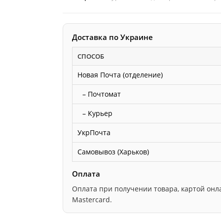
и
багета
на
Доставка по Украине
строгальный
СПОСОБ
барабан
Новая Почта (отделение)
– Почтомат
– Курьер
УкрПочта
Самовывоз (Харьков)
Оплата
Оплата при получении товара, картой онлайн
Mastercard.