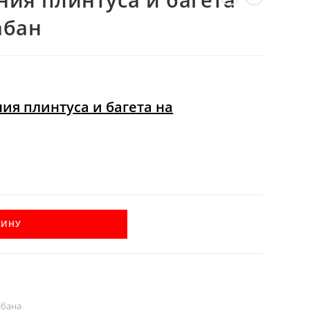
ВЕБ-
абан
САЙТУ
ия плинтуса и багета на
ЗИНУ
абана