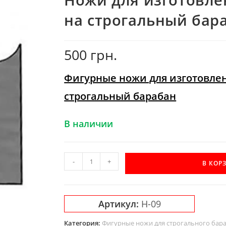
на строгальный бар
500
грн.
Фигурные ножи для изготовлен
строгальный барабан
В наличии
Количество
-
+
В КОР
товара
Ножи
для
Артикул:
Н-09
изготовления
плинтуса
Категория:
Фигурные ножи для строгального бар