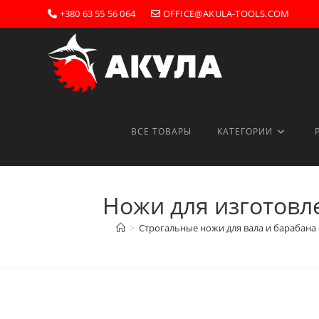
Перейти
+380 63 55 56 064
OFFICE@AKULA-TOOLS.COM
к
содержимому
ВСЕ ТОВАРЫ
КАТЕГОРИИ
Ножи для изготовл
>
Строгальные ножи для вала и барабана