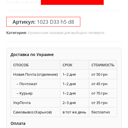
товара
Кромочная
пазовая
Артикул:
1023 D33 h5 d8
фреза
AКУЛА
Категория:
Кромочная пазовая для выборки четверти
Pobedit
D33
h5
Доставка по Украине
d8
СПОСОБ
СРОК
СТОИМОСТЬ
для
выборки
Новая Почта (отделение)
1–2 дня
от 50 грн
четверти
– Почтомат
1–2 дня
от 45 грн
– Курьер
1–2 дня
от 70 грн
УкрПочта
2–3 дня
от 35 грн
Самовывоз (Харьков)
в тот же день
бесплатно
Оплата