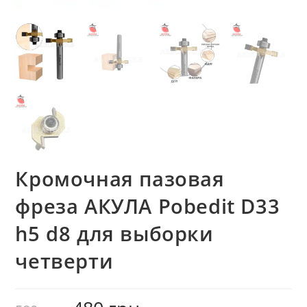
Кромочная пазовая
фреза AКУЛА Pobedit D33
h5 d8 для выборки
четверти
Первоначальная
Текущая