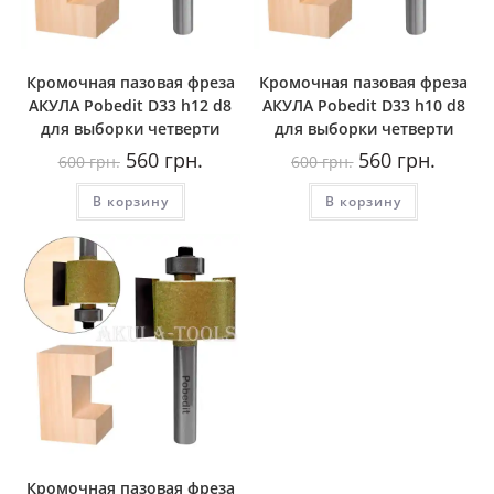
Кромочная пазовая фреза
Кромочная пазовая фреза
AКУЛА Pobedit D33 h12 d8
AКУЛА Pobedit D33 h10 d8
для выборки четверти
для выборки четверти
Первоначальная
Текущая
Первоначальная
Текуща
560
грн.
560
грн.
600
грн.
600
грн.
цена
цена:
цена
цена:
составляла
560
составляла
560
В корзину
600
грн..
В корзину
600
грн..
грн..
грн..
Кромочная пазовая фреза