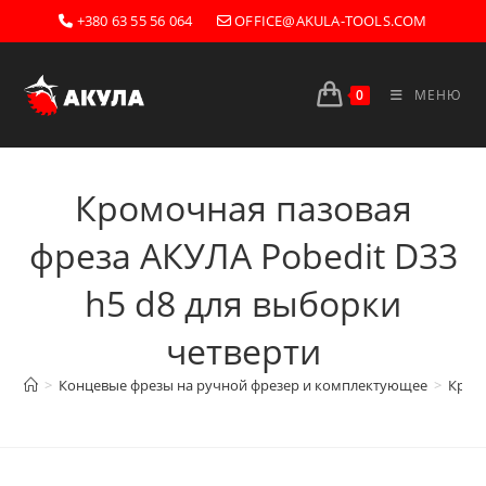
Перейти
+380 63 55 56 064
OFFICE@AKULA-TOOLS.COM
к
содержимому
0
МЕНЮ
Кромочная пазовая
фреза AКУЛА Pobedit D33
h5 d8 для выборки
четверти
>
Концевые фрезы на ручной фрезер и комплектующее
>
Кром