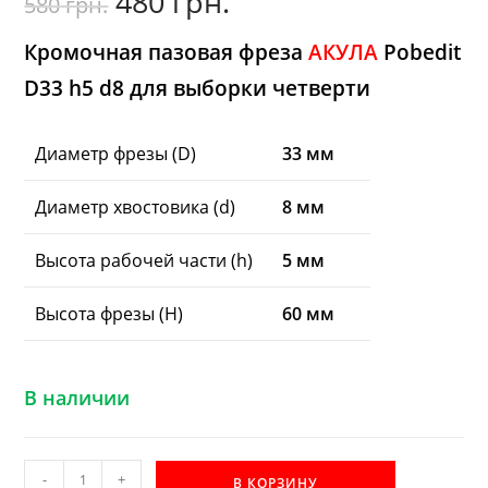
480
грн.
580
грн.
цена
цена:
составляла
480
580
грн..
грн..
Кромочная пазовая фреза
АКУЛА
Pobedit
D33 h5 d8 для выборки четверти
Диаметр фрезы (D)
33 мм
Диаметр хвостовика (d)
8 мм
Высота рабочей части (h)
5 мм
Высота фрезы (H)
60 мм
В наличии
Количество
-
+
В КОРЗИНУ