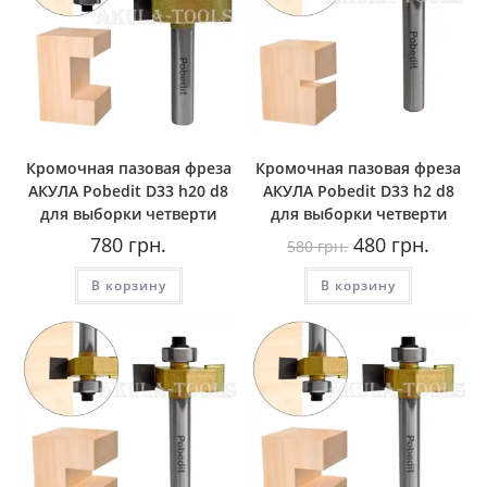
Кромочная пазовая фреза
Кромочная пазовая фреза
AКУЛА Pobedit D33 h20 d8
AКУЛА Pobedit D33 h2 d8
для выборки четверти
для выборки четверти
Первоначальная
Текуща
780
грн.
480
грн.
580
грн.
цена
цена:
составляла
480
В корзину
В корзину
580
грн..
грн..