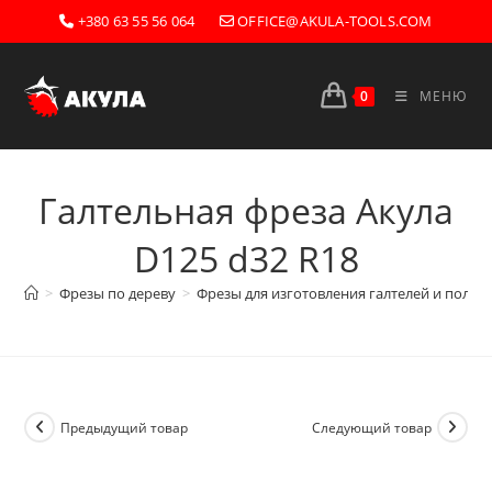
Перейти
+380 63 55 56 064
OFFICE@AKULA-TOOLS.COM
к
содержимому
0
МЕНЮ
Галтельная фреза Акула
D125 d32 R18
>
Фрезы по дереву
>
Фрезы для изготовления галтелей и полуг
Предыдущий товар
Следующий товар