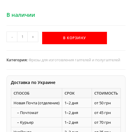
В наличии
Количество
-
+
В КОРЗИНУ
товара
Галтельная
фреза
Категория:
Фрезы для изготовления галтелей и полугалтелей
Акула
D125
d32
Доставка по Украине
R18
СПОСОБ
СРОК
СТОИМОСТЬ
Новая Почта (отделение)
1–2 дня
от 50 грн
– Почтомат
1–2 дня
от 45 грн
– Курьер
1–2 дня
от 70 грн
УкрПочта
2–3 дня
от 35 грн