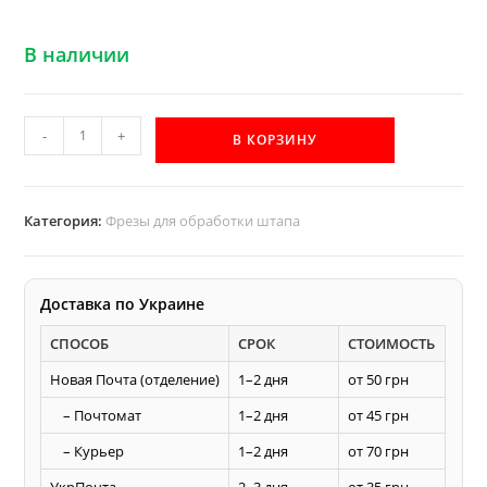
В наличии
Количество
-
+
В КОРЗИНУ
товара
Фреза
штап
Категория:
Фрезы для обработки штапа
Акула
R4
для
Доставка по Украине
изготовления
СПОСОБ
СРОК
СТОИМОСТЬ
радиуса
Новая Почта (отделение)
1–2 дня
от 50 грн
– Почтомат
1–2 дня
от 45 грн
– Курьер
1–2 дня
от 70 грн
УкрПочта
2–3 дня
от 35 грн