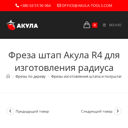
Перейти
+380 63 55 56 064
OFFICE@AKULA-TOOLS.COM
к
содержимому
0
МЕНЮ
Фреза штап Акула R4 для
изготовления радиуса
>
Фрезы по дереву
>
Фрезы изготовления штапа и полуштапов
Предыдущий товар
Следующий товар