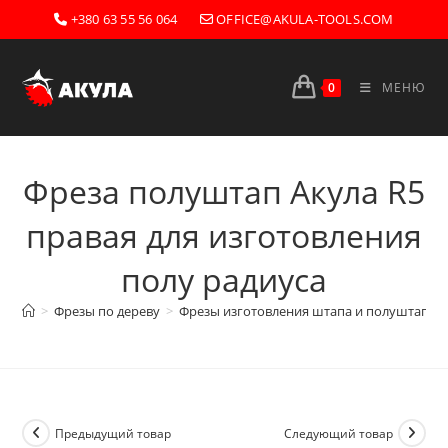
Перейти
+380 63 55 56 064
OFFICE@AKULA-TOOLS.COM
к
содержимому
0
МЕНЮ
Фреза полуштап Акула R5
правая для изготовления
полу радиуса
>
Фрезы по дереву
>
Фрезы изготовления штапа и полуштапов
Предыдущий товар
Следующий товар