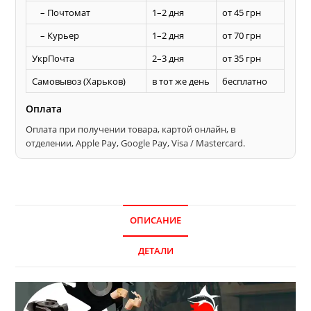
радиуса
– Почтомат
1–2 дня
от 45 грн
– Курьер
1–2 дня
от 70 грн
УкрПочта
2–3 дня
от 35 грн
Самовывоз (Харьков)
в тот же день
бесплатно
Оплата
Оплата при получении товара, картой онлайн, в
отделении, Apple Pay, Google Pay, Visa / Mastercard.
ОПИСАНИЕ
ДЕТАЛИ