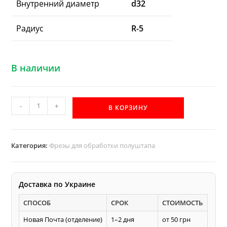
Внутренний диаметр
d32
Радиус
R-5
В наличии
Количество
-
+
В КОРЗИНУ
товара
Фреза
полуштап
Категория:
Фрезы для обработки полуштапа
Акула
R5
правая
Доставка по Украине
для
СПОСОБ
СРОК
СТОИМОСТЬ
изготовления
полу
Новая Почта (отделение)
1–2 дня
от 50 грн