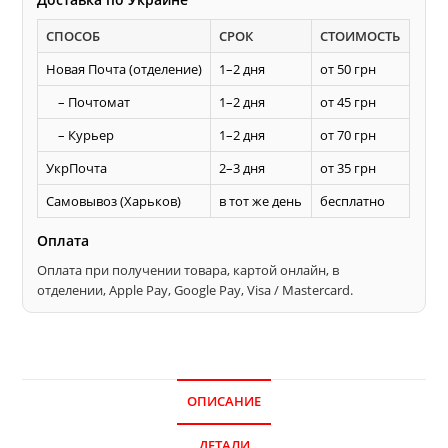
для
СПОСОБ
СРОК
СТОИМОСТЬ
изготовления
полу
Новая Почта (отделение)
1–2 дня
от 50 грн
радиуса
– Почтомат
1–2 дня
от 45 грн
– Курьер
1–2 дня
от 70 грн
УкрПочта
2–3 дня
от 35 грн
Самовывоз (Харьков)
в тот же день
бесплатно
Оплата
Оплата при получении товара, картой онлайн, в
отделении, Apple Pay, Google Pay, Visa / Mastercard.
ОПИСАНИЕ
ДЕТАЛИ