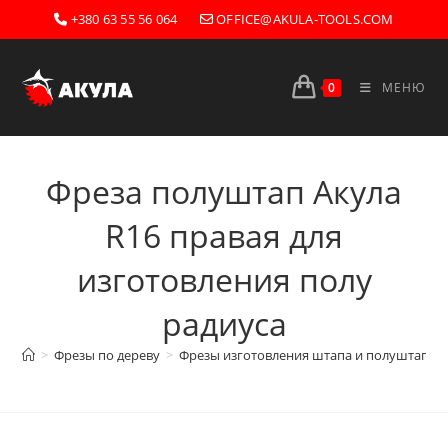
Перейти
+380 63 55 56 064
OFFICE@AKULA-TOOLS.COM
к
содержимому
0
МЕНЮ
Фреза полуштап Акула
R16 правая для
изготовления полу
радиуса
>
Фрезы по дереву
>
Фрезы изготовления штапа и полуштапов