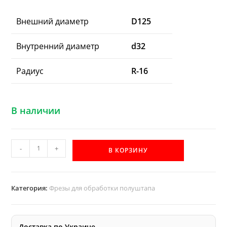
Внешний диаметр
D125
Внутренний диаметр
d32
Радиус
R-16
В наличии
Количество
-
+
В КОРЗИНУ
товара
Фреза
полуштап
Категория:
Фрезы для обработки полуштапа
Акула
R16
правая
Доставка по Украине