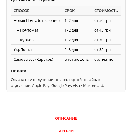
для
СПОСОБ
СРОК
СТОИМОСТЬ
изготовления
полу
Новая Почта (отделение)
1–2 дня
от 50 грн
радиуса
– Почтомат
1–2 дня
от 45 грн
– Курьер
1–2 дня
от 70 грн
УкрПочта
2–3 дня
от 35 грн
Самовывоз (Харьков)
в тот же день
бесплатно
Оплата
Оплата при получении товара, картой онлайн, в
отделении, Apple Pay, Google Pay, Visa / Mastercard.
ОПИСАНИЕ
ДЕТАЛИ