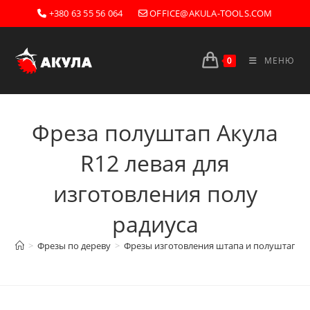
Перейти
+380 63 55 56 064
OFFICE@AKULA-TOOLS.COM
к
содержимому
0
МЕНЮ
Фреза полуштап Акула
R12 левая для
изготовления полу
радиуса
>
Фрезы по дереву
>
Фрезы изготовления штапа и полуштапов