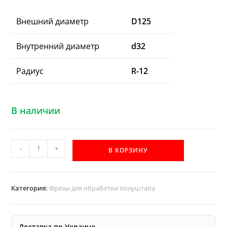
Внешний диаметр
D125
Внутренний диаметр
d32
Радиус
R-12
В наличии
Количество
-
+
В КОРЗИНУ
товара
Фреза
полуштап
Категория:
Фрезы для обработки полуштапа
Акула
R12
левая
Доставка по Украине