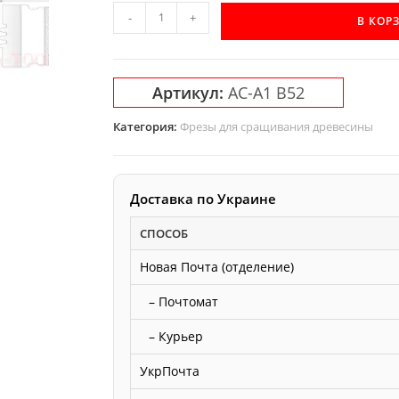
Количество
-
+
В КОР
товара
Фреза
AС-
Артикул:
AС-A1 B52
A1
Акула
Категория:
Фрезы для сращивания древесины
для
сращивания
древесины
Доставка по Украине
по
СПОСОБ
ширине
и
Новая Почта (отделение)
длине
на
– Почтомат
станок
– Курьер
УкрПочта