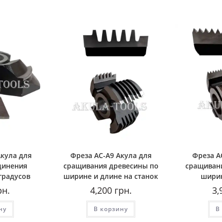
Акула для
Фреза AС-A9 Акула для
Фреза A
динения
сращивания древесины по
сращиван
градусов
ширине и длине на станок
ширин
рн.
4,200
грн.
3,
ну
В корзину
В