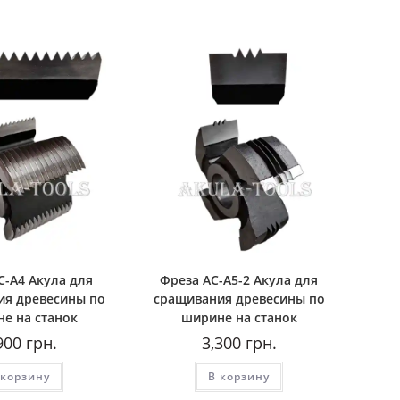
С-A4 Акула для
Фреза AС-A5-2 Акула для
ия древесины по
сращивания древесины по
е на станок
ширине на станок
900
грн.
3,300
грн.
 корзину
В корзину