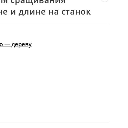
ВЕБ-
е и длине на станок
САЙТУ
о — дереву