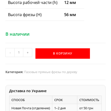
Высота рабочей части (h)
12 мм
Высота фрезы (H)
56 мм
В наличии
Количество
-
+
В КОРЗИНУ
товара
D4
h12
Категория:
Пазовые прямые фрезы по дереву
d8
прямая
пазовая
Доставка по Украине
фреза
СПОСОБ
СРОК
СТОИМОСТЬ
AКУЛА
Pobedit
Новая Почта (отделение)
1–2 дня
от 50 грн