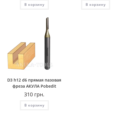
составляла
490
В корзину
В корзину
600
грн..
грн..
D3 h12 d6 прямая пазовая
фреза AКУЛА Pobedit
310
грн.
В корзину