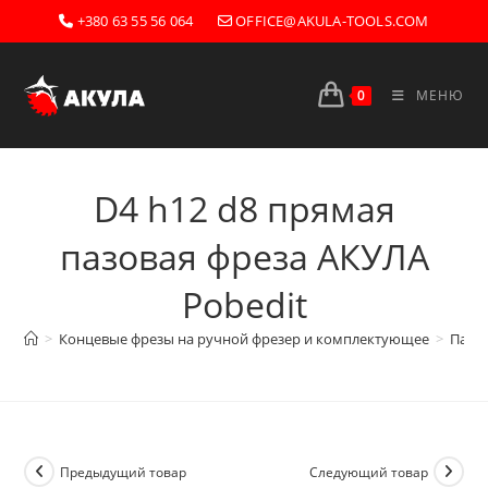
Перейти
+380 63 55 56 064
OFFICE@AKULA-TOOLS.COM
к
содержимому
0
МЕНЮ
D4 h12 d8 прямая
пазовая фреза AКУЛА
Pobedit
>
Концевые фрезы на ручной фрезер и комплектующее
>
Пазо
Предыдущий товар
Следующий товар