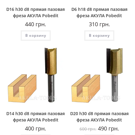
D16 h30 d8 прямая пазовая
D6 h18 d8 прямая пазовая
фреза AКУЛА Pobedit
фреза AКУЛА Pobedit
440
грн.
310
грн.
В корзину
В корзину
D14 h30 d8 прямая пазовая
D20 h30 d8 прямая пазовая
фреза AКУЛА Pobedit
фреза AКУЛА Pobedit
Первоначальная
Текуща
400
грн.
490
грн.
600
грн.
цена
цена: