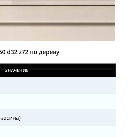
50 d32 z72 по дереву
ЗНАЧЕНИЕ
евесина)