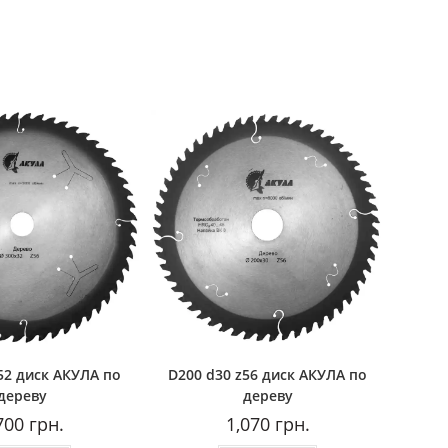
52 диск АКУЛА по
D200 d30 z56 диск АКУЛА по
дереву
дереву
700
грн.
1,070
грн.