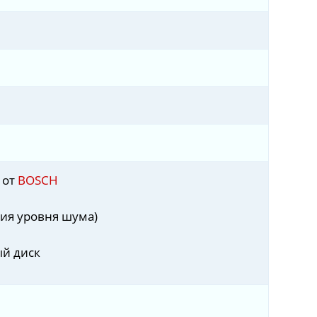
 от
BOSCH
ия уровня шума)
й диск