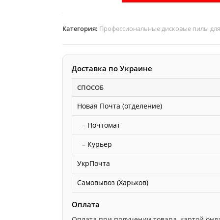
D350
d32
Категория:
Профессиональные дисковые пилы для 
z72
диск
АКУЛА
Доставка по Украине
по
дереву
СПОСОБ
Новая Почта (отделение)
– Почтомат
– Курьер
УкрПочта
Самовывоз (Харьков)
Оплата
Оплата при получении товара, картой онлайн