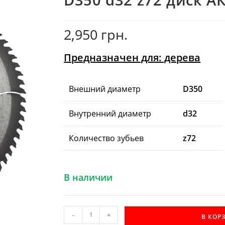
2,950
грн.
Предназначен для: дерева
Внешний диаметр
D350
Внутренний диаметр
d32
Количество зубьев
z72
В наличии
Количество
-
+
В КОР
товара