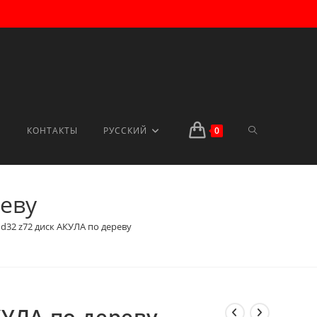
ПЕРЕКЛЮЧИТ
КОНТАКТЫ
РУССКИЙ
0
реву
ПОИСК
 d32 z72 диск АКУЛА по дереву
ПО
КУЛА по дереву