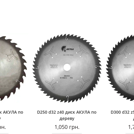
ск АКУЛА по
D250 d32 z40 диск АКУЛА по
D300 d32 z
у
дереву
рн.
1,050
грн.
1,