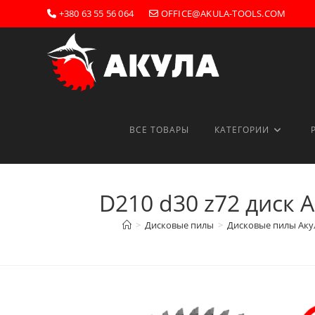
Перейти
+380 63 55 56 064
OFFICE@AKULA-TOOLS.COM
к
содержимому
ВСЕ ТОВАРЫ
КАТЕГОРИИ
D210 d30 z72 диск 
>
Дисковые пилы
>
Дисковые пилы Акул