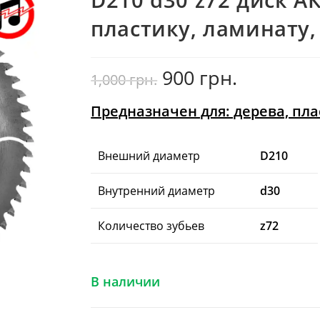
пластику, ламинату
900
грн.
Первоначальная
Текущая
1,000
грн.
цена
цена:
составляла
900
1,000
грн..
грн..
Предназначен для: дерева, пл
Внешний диаметр
D210
Внутренний диаметр
d30
Количество зубьев
z72
В наличии