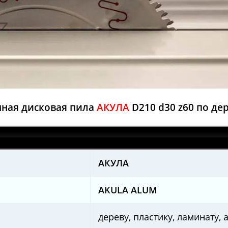
ная дисковая пила
АКУЛА
D210 d30 z60 по де
AКУЛА
AKULA ALUM
дереву, пластику, ламинату