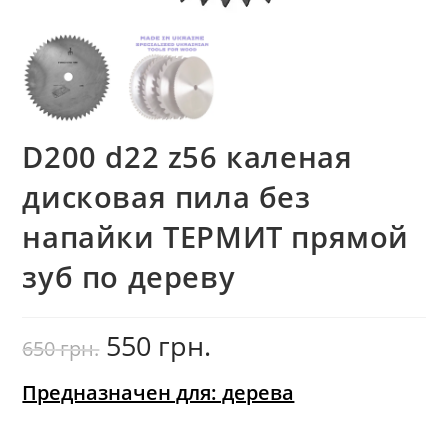
D200 d22 z56 каленая
дисковая пила без
напайки ТЕРМИТ прямой
зуб по дереву
550
грн.
Первоначальная
Текущая
650
грн.
цена
цена:
составляла
550
650
грн..
грн..
Предназначен для: дерева