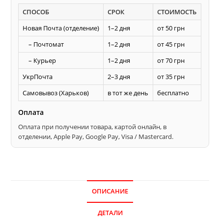
без
СПОСОБ
СРОК
СТОИМОСТЬ
напайки
ТЕРМИТ
Новая Почта (отделение)
1–2 дня
от 50 грн
прямой
– Почтомат
1–2 дня
от 45 грн
зуб
– Курьер
1–2 дня
от 70 грн
по
дереву
УкрПочта
2–3 дня
от 35 грн
Самовывоз (Харьков)
в тот же день
бесплатно
Оплата
Оплата при получении товара, картой онлайн, в
отделении, Apple Pay, Google Pay, Visa / Mastercard.
ОПИСАНИЕ
ДЕТАЛИ