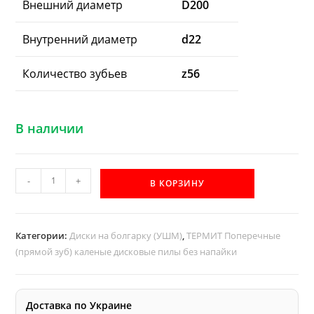
Внешний диаметр
D200
Внутренний диаметр
d22
Количество зубьев
z56
В наличии
Количество
-
+
В КОРЗИНУ
товара
D200
d22
Категории:
Диски на болгарку (УШМ)
,
ТЕРМИТ Поперечные
z56
(прямой зуб) каленые дисковые пилы без напайки
каленая
дисковая
пила
Доставка по Украине