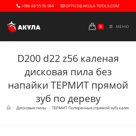
Перейти
+380 63 55 56 064
OFFICE@AKULA-TOOLS.COM
к
содержимому
0
МЕНЮ
D200 d22 z56 каленая
дисковая пила без
напайки ТЕРМИТ прямой
зуб по дереву
>
Дисковые пилы
>
ТЕРМИТ Поперечные (прямой зуб) каленые 