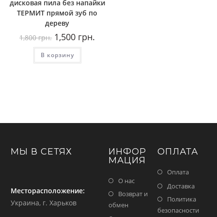
дисковая пила без напайки
ТЕРМИТ прямой зуб по
дереву
Первоначальная
Текущая
1,500
грн.
1,800
грн.
цена
цена:
составляла
1,500
В корзину
1,800
грн..
грн..
МЫ В СЕТЯХ
ИНФОР
ОПЛАТА
МАЦИЯ
Оплата
О нас
Доставка
Месторасположение:
Возврат и
Политика
Украина, г. Харьков
обмен
безопасности