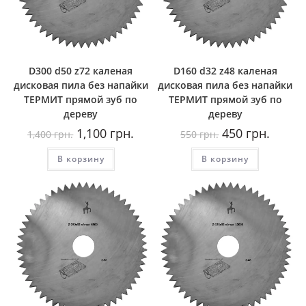
D300 d50 z72 каленая
D160 d32 z48 каленая
дисковая пила без напайки
дисковая пила без напайки
ТЕРМИТ прямой зуб по
ТЕРМИТ прямой зуб по
дереву
дереву
Первоначальная
Текущая
Первоначальная
Текуща
1,100
грн.
450
грн.
1,400
грн.
550
грн.
цена
цена:
цена
цена:
составляла
1,100
составляла
450
В корзину
1,400
грн..
В корзину
550
грн..
грн..
грн..