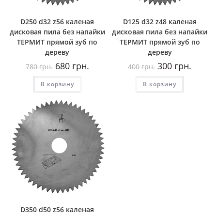
D250 d32 z56 каленая
D125 d32 z48 каленая
дисковая пила без напайки
дисковая пила без напайки
ТЕРМИТ прямой зуб по
ТЕРМИТ прямой зуб по
дереву
дереву
Первоначальная
Текущая
Первоначальная
Текуща
680
грн.
300
грн.
780
грн.
400
грн.
цена
цена:
цена
цена:
составляла
680
составляла
300
В корзину
780
грн..
В корзину
400
грн..
грн..
грн..
D350 d50 z56 каленая