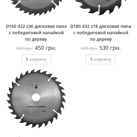
D150 d22 z36 дисковая пила
D180 d32 z18 дисковая пила
с победитовой напайкой
с победитовой напайкой
по дереву
по дереву
Первоначальная
Текущая
Первоначальная
Текуща
450
грн.
530
грн.
500
грн.
600
грн.
цена
цена:
цена
цена:
составляла
450
составляла
530
В корзину
500
грн..
В корзину
600
грн..
грн..
грн..