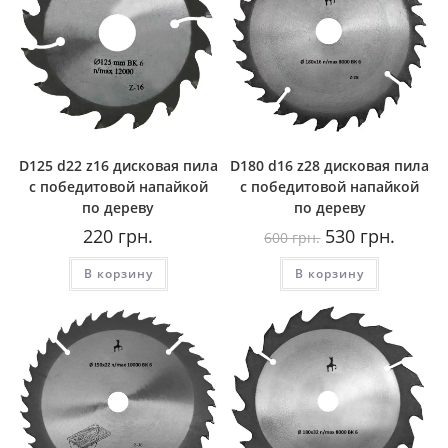
D125 d22 z16 дисковая пила
D180 d16 z28 дисковая пила
с победитовой напайкой
с победитовой напайкой
по дереву
по дереву
Первоначальная
Текуща
220
грн.
530
грн.
600
грн.
цена
цена:
составляла
530
В корзину
В корзину
600
грн..
грн..