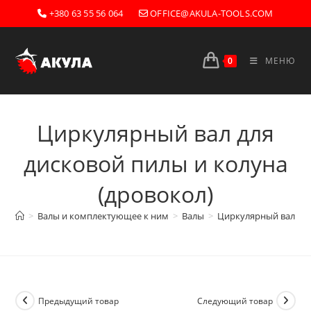
Перейти
+380 63 55 56 064
OFFICE@AKULA-TOOLS.COM
к
содержимому
0
МЕНЮ
Циркулярный вал для
дисковой пилы и колуна
(дровокол)
>
Валы и комплектующее к ним
>
Валы
>
Циркулярный вал для
Предыдущий товар
Следующий товар