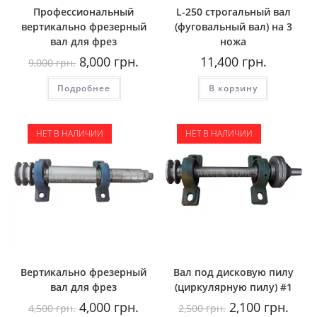
Профессиональный
L-250 строгальный вал
вертикально фрезерный
(фуговальный вал) на 3
вал для фрез
ножа
Первоначальная
Текущая
8,000
грн.
11,400
грн.
9,000
грн.
цена
цена:
составляла
8,000
Подробнее
9,000
грн..
В корзину
грн..
НЕТ В НАЛИЧИИ
НЕТ В НАЛИЧИИ
Вертикально фрезерный
Вал под дисковую пилу
вал для фрез
(циркулярную пилу) #1
Первоначальная
Текущая
Первоначальная
Теку
4,000
грн.
2,100
грн.
4,500
грн.
2,500
грн.
цена
цена:
цена
цена: