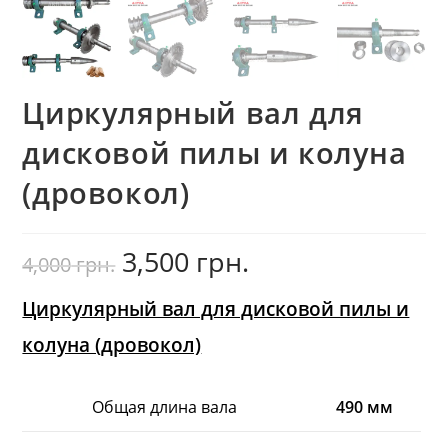
Циркулярный вал для
дисковой пилы и колуна
(дровокол)
3,500
грн.
Первоначальная
Текущая
4,000
грн.
цена
цена:
составляла
3,500
4,000
грн..
грн..
Циркулярный вал для дисковой пилы и
колуна (дровокол)
Общая длина вала
490 мм