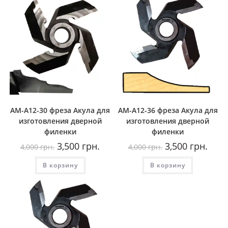
AM-A12-30 фреза Акула для
AM-A12-36 фреза Акула для
изготовления дверной
изготовления дверной
филенки
филенки
Первоначальная
Текущая
Первоначальная
Теку
3,500
грн.
3,500
грн.
4,000
грн.
4,000
грн.
цена
цена:
цена
цена:
составляла
3,500
составляла
3,500
В корзину
4,000
грн..
В корзину
4,000
грн..
грн..
грн..