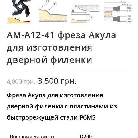
AM-A12-41 фреза Акула
для изготовления
дверной филенки
3,500
грн.
Первоначальная
Текущая
4,000
грн.
цена
цена:
составляла
3,500
4,000
грн..
грн..
Фреза Акула для изготовления
дверной филенки с пластинами из
быстрорежущей стали Р6М5
Внешний диаметр
D200