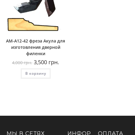
AM-A12-42 фреза Акула для
изготовления дверной
филенки
Первоначальная
Текущая
3,500
грн.
4,000
грн.
цена
цена:
составляла
3,500
В корзину
4,000
грн..
грн..
МЫ В СЕТЯХ
ИНФОР
ОПЛАТА