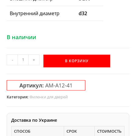
Внутренний диаметр
d32
В наличии
Количество
-
+
В КОРЗИНУ
товара
AM-
A12-
Артикул:
AM-A12-41
41
фреза
Категория:
Филенки для дверей
Акула
для
изготовления
Доставка по Украине
дверной
СПОСОБ
СРОК
СТОИМОСТЬ
филенки