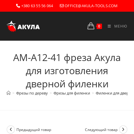
Перейти
+380 63 55 56 064
OFFICE@AKULA-TOOLS.COM
к
содержимому
0
МЕНЮ
AM-A12-41 фреза Акула
для изготовления
дверной филенки
>
Фрезы по дереву
>
Фрезы для филенки
>
Филенки для дверей
Предыдущий товар
Следующий товар