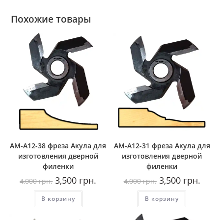
Похожие товары
AM-A12-38 фреза Акула для
AM-A12-31 фреза Акула для
изготовления дверной
изготовления дверной
филенки
филенки
Первоначальная
Текущая
Первоначальная
Теку
3,500
грн.
3,500
грн.
4,000
грн.
4,000
грн.
цена
цена:
цена
цена:
составляла
3,500
составляла
3,500
В корзину
4,000
грн..
В корзину
4,000
грн..
грн..
грн..