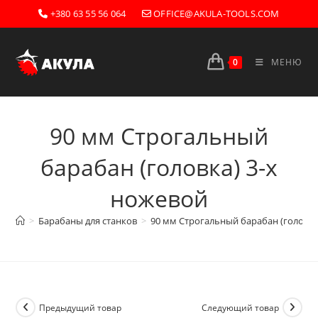
Перейти
+380 63 55 56 064
OFFICE@AKULA-TOOLS.COM
к
содержимому
0
МЕНЮ
90 мм Строгальный
барабан (головка) 3-х
ножевой
>
Барабаны для станков
>
90 мм Строгальный барабан (головка
Предыдущий товар
Следующий товар