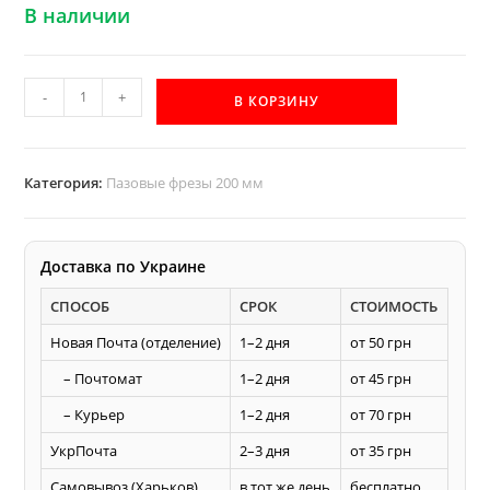
В наличии
Количество
-
+
В КОРЗИНУ
товара
200х14
пазовая
Категория:
Пазовые фрезы 200 мм
фреза
Акула
для
Доставка по Украине
по
СПОСОБ
СРОК
СТОИМОСТЬ
дереву
Новая Почта (отделение)
1–2 дня
от 50 грн
– Почтомат
1–2 дня
от 45 грн
– Курьер
1–2 дня
от 70 грн
УкрПочта
2–3 дня
от 35 грн
Самовывоз (Харьков)
в тот же день
бесплатно