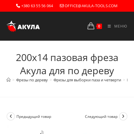
Перейти
+380 63 55 56 064
OFFICE@AKULA-TOOLS.COM
к
содержимому
0
МЕНЮ
200х14 пазовая фреза
Акула для по дереву
>
Фрезы по дереву
>
Фрезы для выборки паза и четверти
>
Паз
Предыдущий товар
Следующий товар