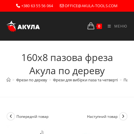
Перейти
+380 63 55 56 064
OFFICE@AKULA-TOOLS.COM
до
вмісту
0
МЕНЮ
160х8 пазова фреза
Акула по дереву
>
Фрези по дереву
>
Фрези для вибірки паза та четверті
>
Пазов
Попередній товар
Наступний товар