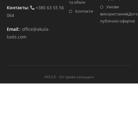
та обмін
Умови
Контакты:
+380 63 55 56
Контакти
використання(Дого
064
публічної оферти)
Email:
:
office@akula-
tools.com
AKULA - Усі права захищені