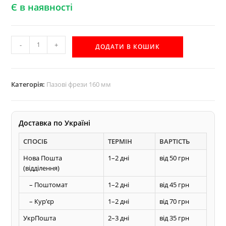
Є в наявності
160х8
-
+
ДОДАТИ В КОШИК
пазова
фреза
Акула
Категорія:
Пазові фрези 160 мм
по
дереву
кількість
Доставка по Україні
СПОСІБ
ТЕРМІН
ВАРТІСТЬ
Нова Пошта
1–2 дні
від 50 грн
(відділення)
– Поштомат
1–2 дні
від 45 грн
– Курʼєр
1–2 дні
від 70 грн
УкрПошта
2–3 дні
від 35 грн