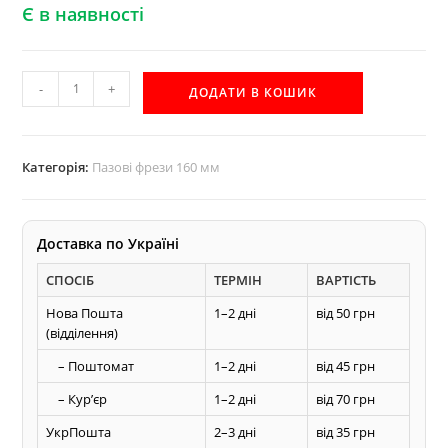
Є в наявності
160х12
-
+
ДОДАТИ В КОШИК
пазова
фреза
Акула
Категорія:
Пазові фрези 160 мм
по
дереву
кількість
Доставка по Україні
СПОСІБ
ТЕРМІН
ВАРТІСТЬ
Нова Пошта
1–2 дні
від 50 грн
(відділення)
– Поштомат
1–2 дні
від 45 грн
– Курʼєр
1–2 дні
від 70 грн
УкрПошта
2–3 дні
від 35 грн