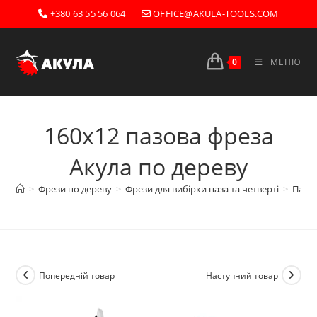
Перейти
+380 63 55 56 064
OFFICE@AKULA-TOOLS.COM
до
вмісту
0
МЕНЮ
160х12 пазова фреза
Акула по дереву
>
Фрези по дереву
>
Фрези для вибірки паза та четверті
>
Пазов
Попередній товар
Наступний товар