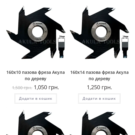
160х10 пазова фреза Акула
160х14 пазова фреза Акула
по дереву
по дереву
Оригінальна
Поточна
1,050
грн.
1,250
грн.
1,500
грн.
ціна:
ціна:
1,500
1,050
Додати в кошик
грн..
грн..
Додати в кошик