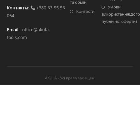
та обмін
Умови
Контакты:
+380 63 55 56
Контакти
використання(Дого
064
публічної оферти)
Email:
:
office@akula-
tools.com
AKULA - Усі права захищені