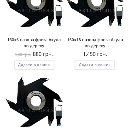
160х6 пазова фреза Акула
160х18 пазова фреза Акула
по дереву
по дереву
Оригінальна
Поточна
880
грн.
1,450
грн.
900
грн.
ціна:
ціна:
900
880
Додати в кошик
грн..
грн..
Додати в кошик