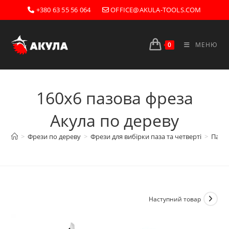
Перейти
+380 63 55 56 064
OFFICE@AKULA-TOOLS.COM
до
вмісту
0
МЕНЮ
160х6 пазова фреза
Акула по дереву
>
Фрези по дереву
>
Фрези для вибірки паза та четверті
>
Пазов
Наступний товар