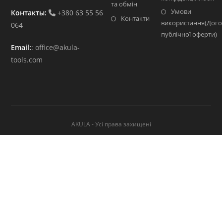
та обмін
Умови
Контакты:
+380 63 55 56
Контакти
використання(Дого
064
публічної оферти)
Email:
:
office@akula-
tools.com
AKULA - Усі права захищені