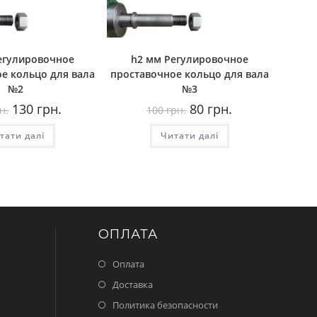
егулировочное
h2 мм Регулировочное
е кольцо для вала
проставочное кольцо для вала
№2
№3
Оригінальна
Поточна
Оригінальна
Поточна
130
грн.
80
грн.
н.
100
грн.
ціна:
ціна:
ціна:
ціна:
180
130
100
80
тати далі
грн..
грн..
Читати далі
грн..
грн..
ОПЛАТА
Оплата
Доставка
Политика безопасности