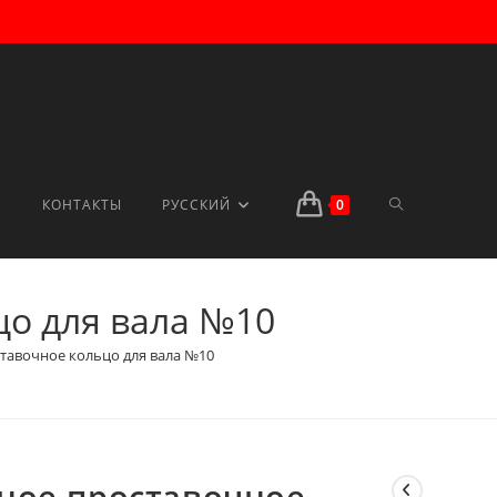
TOGGLE
КОНТАКТЫ
РУССКИЙ
0
цо для вала №10
WEBSITE
тавочное кольцо для вала №10
SEARCH
ное проставочное