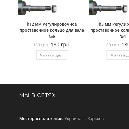
h12 мм Регулировочное
h3 мм Регули
проставочное кольцо для вала
проставочное кол
№6
№4
Оригінальна
Поточна
Ори
130
грн.
13
180
грн.
180
грн.
ціна:
ціна:
ціна
180
130
180
Читати далі
грн..
грн..
Читати д
грн.
МЫ В СЕТЯХ
Месторасположение:
Украина, г. Харьков