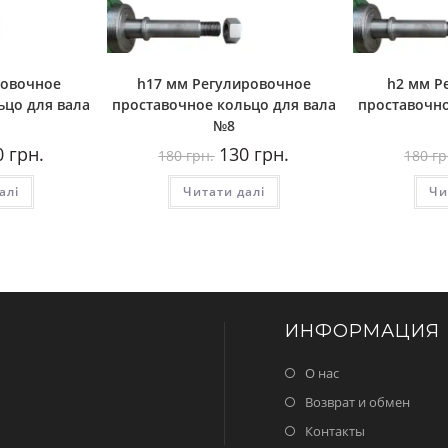
ровочное
h17 мм Регулировочное
h2 мм Р
ьцо для вала
проставочное кольцо для вала
проставочно
№8
гінальна
Поточна
Оригінальна
Поточна
0
грн.
130
грн.
180
грн.
180
гр
:
ціна:
ціна:
ціна:
130
180
130
алі
.
грн..
Читати далі
грн..
грн..
Чи
ИНФОРМАЦИЯ
О нас
Возврат и обмен
Контакты