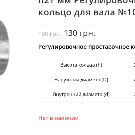
кольцо для вала №1
130
грн.
Оригінальна
Поточна
180
грн.
ціна:
ціна:
180
130
грн..
грн..
Регулировочное проставочное к
Высота кольца (h)
Наружный диаметр (D)
Внутренний диаметр (d)
Нет в наличии