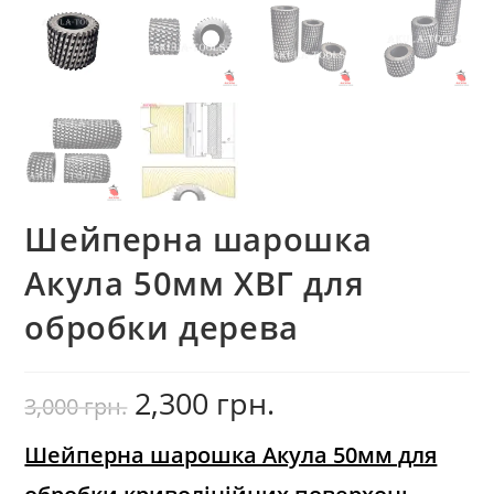
Шейперна шарошка
Акула 50мм ХВГ для
обробки дерева
2,300
грн.
Оригінальна
Поточна
3,000
грн.
ціна:
ціна:
3,000
2,300
грн..
грн..
Шейперна шарошка Акула 50мм для