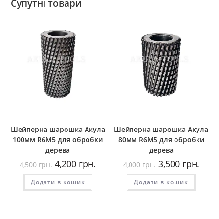
Супутні товари
Шейперна шарошка Акула
Шейперна шарошка Акула
100мм R6М5 для обробки
80мм R6М5 для обробки
дерева
дерева
Оригінальна
Поточна
Оригінальна
Пото
4,200
грн.
3,500
грн.
4,500
грн.
4,000
грн.
ціна:
ціна:
ціна:
ціна:
4,500
4,200
4,000
3,500
Додати в кошик
грн..
грн..
Додати в кошик
грн..
грн..