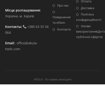
Оплата
Про нас
Доставка
Місце розташування:
Політика
Україна, м. Харків
Повернення
конфіденційності
та обмін
Умови
Контакты:
+380 63 55 56
Контакти
використання(Дого
064
публічної оферти)
Email:
:
office@akula-
tools.com
AKULA - Усі права захищені