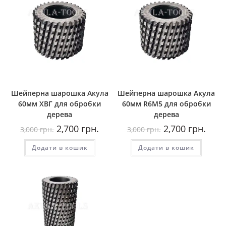
Шейперна шарошка Акула
Шейперна шарошка Акула
60мм ХВГ для обробки
60мм R6М5 для обробки
дерева
дерева
Оригінальна
Поточна
Оригінальна
Пото
2,700
грн.
2,700
грн.
3,000
грн.
3,000
грн.
ціна:
ціна:
ціна:
ціна:
3,000
2,700
3,000
2,700
Додати в кошик
грн..
грн..
Додати в кошик
грн..
грн..