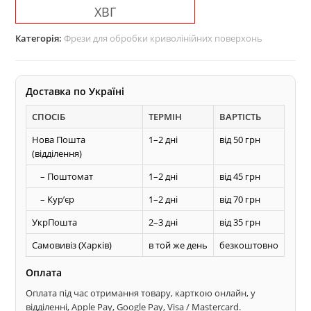
ХВГ
для
обробки
Категорія:
Фрези для обробки криволінійних поверхонь
дерева
кількість
Доставка по Україні
СПОСІБ
ТЕРМІН
ВАРТІСТЬ
Нова Пошта
1–2 дні
від 50 грн
(відділення)
– Поштомат
1–2 дні
від 45 грн
– Курʼєр
1–2 дні
від 70 грн
УкрПошта
2–3 дні
від 35 грн
Самовивіз (Харків)
в той же день
безкоштовно
Оплата
Оплата під час отримання товару, карткою онлайн, у
відділенні, Apple Pay, Google Pay, Visa / Mastercard.