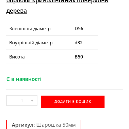
обробки криволінійних поверхонь
дерева
Зовнішній діаметр
D56
Внутрішній діаметр
d32
Висота
B50
Є в наявності
Шейперна
-
+
ДОДАТИ В КОШИК
шарошка
Акула
50мм
Артикул:
Шарошка 50мм
ХВГ