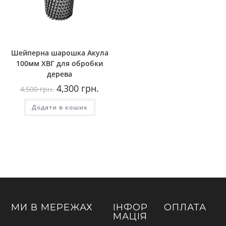
Шейперна шарошка Акула
100мм ХВГ для обробки
дерева
Оригінальна
Поточна
4,300
грн.
4,500
грн.
ціна:
ціна:
4,500
4,300
Додати в кошик
грн..
грн..
МИ В МЕРЕЖАХ
ІНФОР
ОПЛАТА
МАЦІЯ