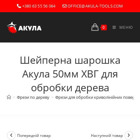
Перейти
+380 63 55 56 064
OFFICE@AKULA-TOOLS.COM
до
вмісту
0
МЕНЮ
Шейперна шарошка
Акула 50мм ХВГ для
обробки дерева
>
Фрези по дереву
>
Фрези для обробки криволінійних поверх
Попередній товар
Наступний товар