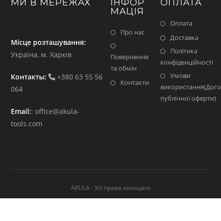
МИ В МЕРЕЖАХ
ІНФОР
ОПЛАТА
МАЦІЯ
Оплата
Про нас
Доставка
Місце розташування:
Політика
Україна, м. Харків
Повернення
конфіденційності
та обмін
Умови
Контакты:
+380 63 55 56
Контакти
використання(Дого
064
публічної оферти)
Email:
:
office@akula-
tools.com
AKULA - Усі права захищені