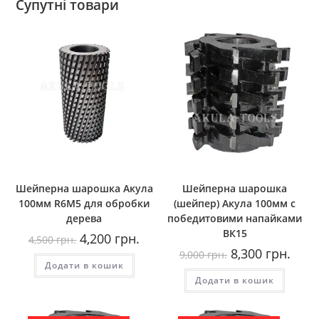
Супутні товари
Шейперна шарошка Акула
Шейперна шарошка
100мм R6М5 для обробки
(шейпер) Акула 100мм с
дерева
победитовими напайками
ВК15
Оригінальна
Поточна
4,200
грн.
4,500
грн.
ціна:
ціна:
Оригінальна
Пото
8,300
грн.
9,000
грн.
4,500
4,200
ціна:
ціна:
Додати в кошик
грн..
грн..
9,000
8,300
Додати в кошик
грн..
грн..