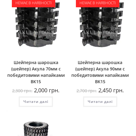
НЕМАЄ В НАЯВНОСТІ
НЕМАЄ В НАЯВНОСТІ
Шейперна шарошка
Шейперна шарошка
(шейпер) Акула 70мм с
(шейпер) Акула 90мм с
победитовими напайками
победитовими напайками
ВК15
ВК15
Оригінальна
Поточна
Оригінальна
Пото
2,000
грн.
2,450
грн.
2,300
грн.
2,700
грн.
ціна:
ціна:
ціна:
ціна:
2,300
2,000
2,700
2,450
Читати далі
грн..
грн..
Читати далі
грн..
грн..