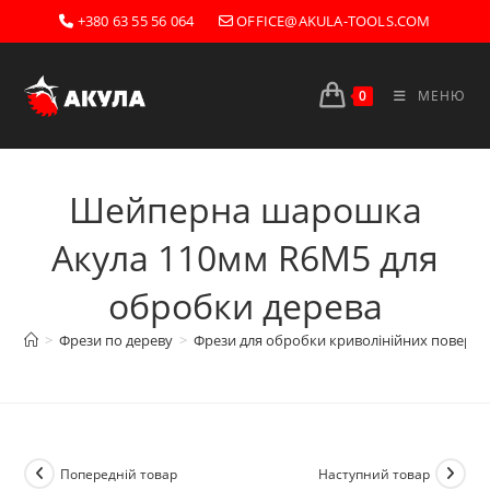
Перейти
+380 63 55 56 064
OFFICE@AKULA-TOOLS.COM
до
вмісту
0
МЕНЮ
Шейперна шарошка
Акула 110мм R6М5 для
обробки дерева
>
Фрези по дереву
>
Фрези для обробки криволінійних поверх
Попередній товар
Наступний товар