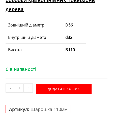
обробки криволінійних поверхонь
дерева
Зовнішній діаметр
D56
Внутрішній діаметр
d32
Висота
B110
Є в наявності
Шейперна
-
+
ДОДАТИ В КОШИК
шарошка
Акула
110мм
Артикул:
Шарошка 110мм
R6М5