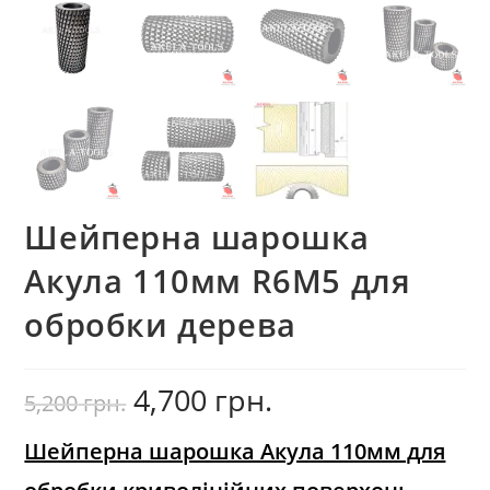
Шейперна шарошка
Акула 110мм R6М5 для
обробки дерева
4,700
грн.
Оригінальна
Поточна
5,200
грн.
ціна:
ціна:
5,200
4,700
грн..
грн..
Шейперна шарошка Акула 110мм для