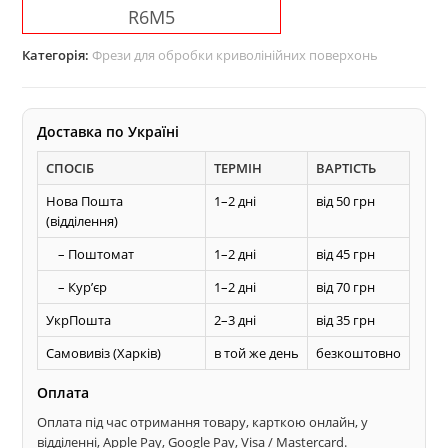
R6М5
для
обробки
Категорія:
Фрези для обробки криволінійних поверхонь
дерева
кількість
Доставка по Україні
СПОСІБ
ТЕРМІН
ВАРТІСТЬ
Нова Пошта
1–2 дні
від 50 грн
(відділення)
– Поштомат
1–2 дні
від 45 грн
– Курʼєр
1–2 дні
від 70 грн
УкрПошта
2–3 дні
від 35 грн
Самовивіз (Харків)
в той же день
безкоштовно
Оплата
Оплата під час отримання товару, карткою онлайн, у
відділенні, Apple Pay, Google Pay, Visa / Mastercard.