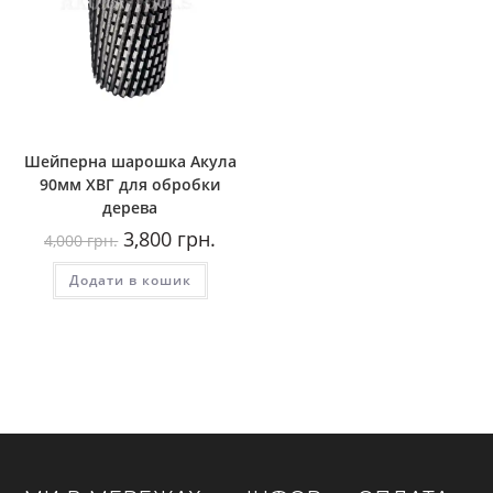
Шейперна шарошка Акула
90мм ХВГ для обробки
дерева
Оригінальна
Поточна
3,800
грн.
4,000
грн.
ціна:
ціна:
4,000
3,800
Додати в кошик
грн..
грн..