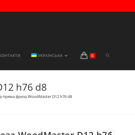
ПЕРЕМКНУТИ
КОНТАКТИ
УКРАЇНСЬКА
0
12 h76 d8
ПОШУК
 пряма фреза WoodMaster D12 h76 d8
НА
еза WoodMaster D12 h76