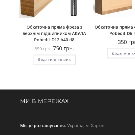
Обкаточна пряма фреза з
Обкаточна пряма 
верхнім підшипником AКУЛА
Pobedit D6 
Pobedit D12 h40 d8
350
гр
Оригінальна
Поточна
750
грн.
850
грн.
ціна:
ціна:
Додати в 
850
750
Додати в кошик
грн..
грн..
МИ В МЕРЕЖАХ
Місце розташування:
Україна, м. Харків