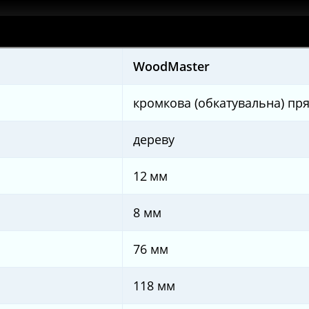
WoodMaster
кромкова (обкатувальна) пр
дереву
12
мм
8 мм
76 мм
118 мм