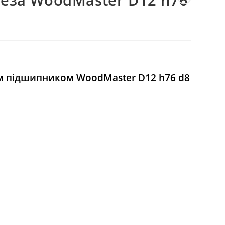
ВЕБ-
САЙТІ
ім
підшипником
WoodMaster
D12 h76 d8