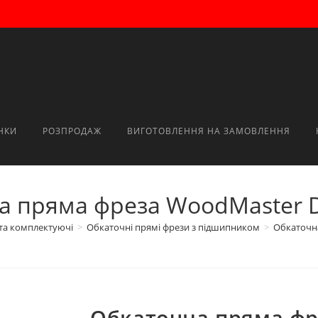
НКИ
РОЗПРОДАЖ
ВИГОТОВЛЕННЯ НА ЗАМОВЛЕННЯ
а пряма фреза WoodMaster D
 та комплектуючі
>
Обкаточні прямі фрези з підшипником
>
Обкаточна
Обкаточна пряма фр