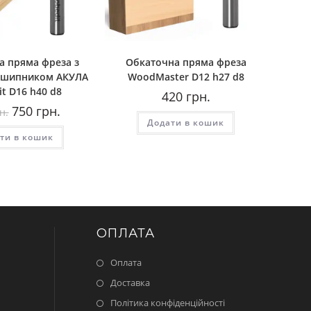
а пряма фреза з
Обкаточна пряма фреза
ідшипником AКУЛА
WoodMaster D12 h27 d8
t D16 h40 d8
420
грн.
Оригінальна
Поточна
750
грн.
н.
ціна:
ціна:
Додати в кошик
850
750
ти в кошик
грн..
грн..
ОПЛАТА
Оплата
Доставка
Політика конфіденційності