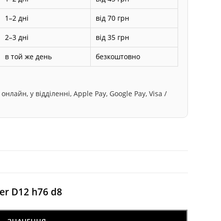
1–2 дні
від 70 грн
2–3 дні
від 35 грн
в той же день
безкоштовно
лайн, у відділенні, Apple Pay, Google Pay, Visa /
er
D12 h76 d8