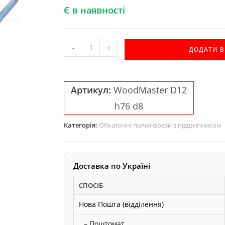
Є в наявності
Обкаточна
-
+
ДОДАТИ 
пряма
фреза
WoodMaster
Артикул:
WoodMaster D12
D12
h76 d8
h76
d8
Категорія:
Обкаточні прямі фрези з підшипником
кількість
Доставка по Україні
СПОСІБ
Нова Пошта (відділення)
– Поштомат