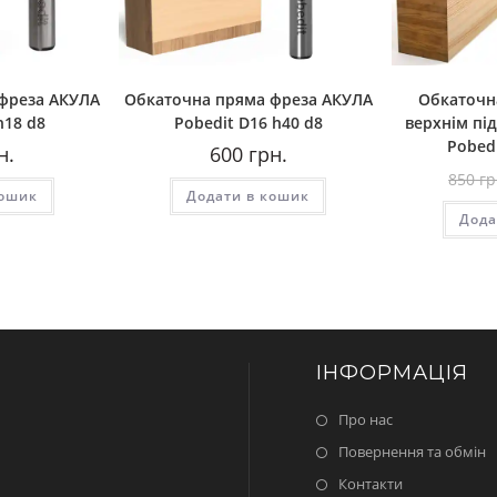
фреза AКУЛА
Обкаточна пряма фреза AКУЛА
Обкаточн
h18 d8
Pobedit D16 h40 d8
верхнім п
Pobedi
н.
600
грн.
850
гр
кошик
Додати в кошик
Дода
ІНФОРМАЦІЯ
Про нас
Повернення та обмін
Контакти