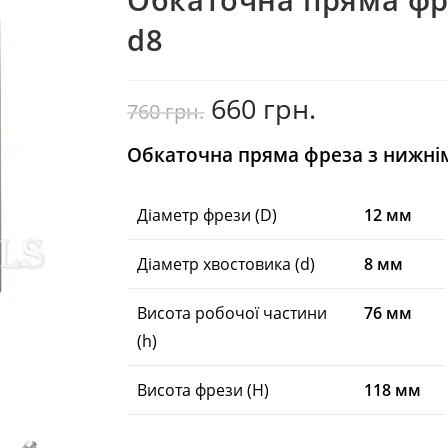
d8
660
грн.
Оригінальна
Поточна
760
грн.
ціна:
ціна:
760
660
грн..
грн..
Обкаточна пряма фреза
з нижн
Діаметр фрези (D)
12 мм
Діаметр хвостовика (d)
8 мм
Висота робочої частини
76 мм
(h)
Висота фрези (H)
118 мм