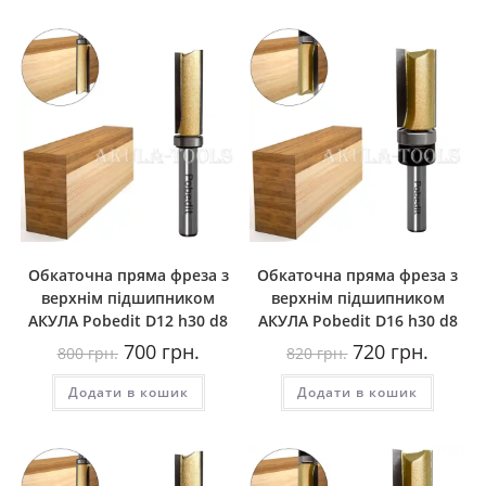
Обкаточна пряма фреза з
Обкаточна пряма фреза з
верхнім підшипником
верхнім підшипником
AКУЛА Pobedit D12 h30 d8
AКУЛА Pobedit D16 h30 d8
Оригінальна
Поточна
Оригінальна
Поточн
700
грн.
720
грн.
800
грн.
820
грн.
ціна:
ціна:
ціна:
ціна:
800
700
820
720
Додати в кошик
грн..
грн..
Додати в кошик
грн..
грн..