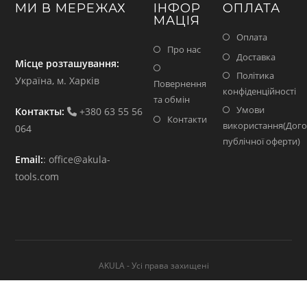
МИ В МЕРЕЖАХ
ІНФОР
ОПЛАТА
МАЦІЯ
Оплата
Про нас
Доставка
Місце розташування:
Політика
Україна, м. Харків
Повернення
конфіденційності
та обмін
Умови
Контакты:
+380 63 55 56
Контакти
використання(Дого
064
публічної оферти)
Email:
:
office@akula-
tools.com
AKULA - Усі права захищені