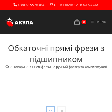
Skip
+380 63 55 56 064
OFFICE@AKULA-TOOLS.COM
to
content
0
MENU
Обкаточні прямі фрези з
підшипником
>
Товари
>
Кінцеві фрези на ручний фрезер та комплектуючі
>