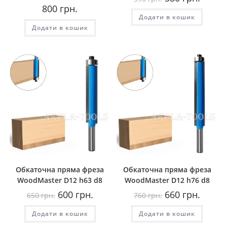
ціна:
ціна:
800
грн.
590
580
Додати в кошик
грн..
грн..
Додати в кошик
Обкаточна пряма фреза
Обкаточна пряма фреза
WoodMaster D12 h63 d8
WoodMaster D12 h76 d8
Оригінальна
Поточна
Оригінальна
Поточн
600
грн.
660
грн.
650
грн.
760
грн.
ціна:
ціна:
ціна:
ціна:
650
600
760
660
Додати в кошик
грн..
грн..
Додати в кошик
грн..
грн..