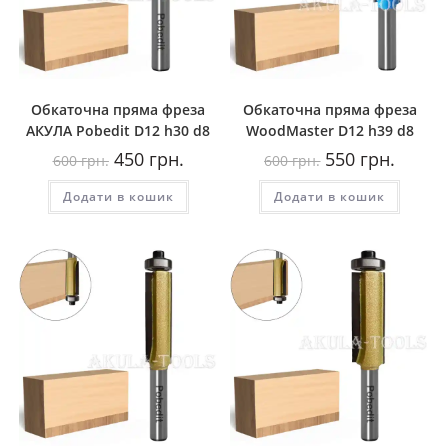
Обкаточна пряма фреза
Обкаточна пряма фреза
AКУЛА Pobedit D12 h30 d8
WoodMaster D12 h39 d8
Оригінальна
Поточна
Оригінальна
Поточн
450
грн.
550
грн.
600
грн.
600
грн.
ціна:
ціна:
ціна:
ціна:
600
450
600
550
Додати в кошик
грн..
грн..
Додати в кошик
грн..
грн..