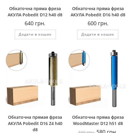
Обкаточна пряма фреза
Обкаточна пряма фреза
AКУЛА Pobedit D12 h40 d8
AКУЛА Pobedit D16 h40 d8
640
грн.
600
грн.
Додати в кошик
Додати в кошик
Обкаточна прямая фреза
Обкаточна пряма фреза
AКУЛА Pobedit D16 Z4 h40
WoodMaster D12 h51 d8
d8
Оригінальна
Поточн
580
грн.
590
грн.