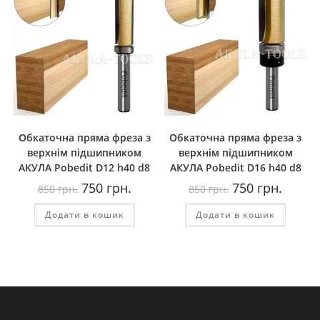
Обкаточна пряма фреза з
Обкаточна пряма фреза з
верхнім підшипником
верхнім підшипником
AКУЛА Pobedit D12 h40 d8
AКУЛА Pobedit D16 h40 d8
Оригінальна
Поточна
Оригінальна
Поточн
750
грн.
750
грн.
850
грн.
850
грн.
ціна:
ціна:
ціна:
ціна:
850
750
850
750
Додати в кошик
грн..
грн..
Додати в кошик
грн..
грн..