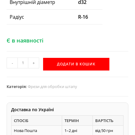
Внутрішній діаметр
d32
Радіус
R-16
Є в наявності
Фреза
-
+
ДОДАТИ В КОШИК
штап
Акула
R16
Категорія:
Фрези для обробки штапу
для
виготовлення
черешка
Доставка по Україні
для
СПОСІБ
ТЕРМІН
ВАРТІСТЬ
сапки
кількість
Нова Пошта
1–2 дні
від 50 грн