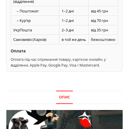
(відділення)
– Поштомат
1–2 дні
від 45 грн
– Курʼєр
1–2 дні
від 70 грн
УкрПошта
2–3 дні
від 35 грн
Самовивіз (Харків)
в той же день
безкоштовно
Оплата
Оплата під час отримання товару, карткою онлайн, у
відділенні, Apple Pay, Google Pay, Visa / Mastercard.
ОПИС