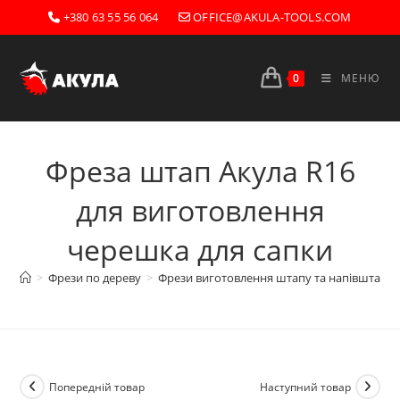
Перейти
+380 63 55 56 064
OFFICE@AKULA-TOOLS.COM
до
вмісту
0
МЕНЮ
Фреза штап Акула R16
для виготовлення
черешка для сапки
>
Фрези по дереву
>
Фрези виготовлення штапу та напівштапів
Попередній товар
Наступний товар