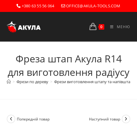
Перейти
+380 63 55 56 064
OFFICE@AKULA-TOOLS.COM
до
вмісту
0
МЕНЮ
Фреза штап Акула R14
для виготовлення радіусу
>
Фрези по дереву
>
Фрези виготовлення штапу та напівштапів
Попередній товар
Наступний товар