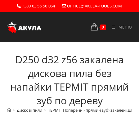
Перейти
+380 63 55 56 064
OFFICE@AKULA-TOOLS.COM
до
вмісту
0
МЕНЮ
D250 d32 z56 закалена
дискова пила без
напайки ТЕРМІТ прямий
зуб по дереву
>
Дискові пили
>
ТЕРМІТ Поперечні (прямий зуб) закалені диско