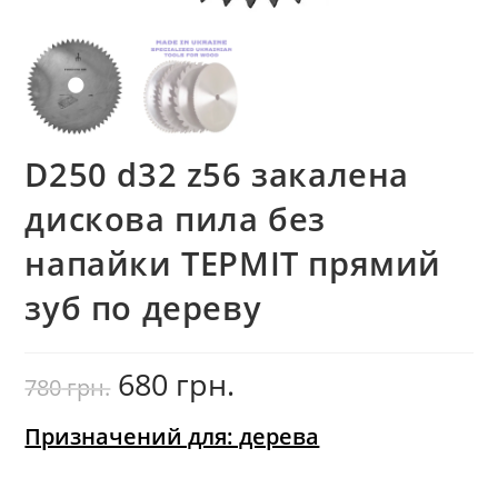
D250 d32 z56 закалена
дискова пила без
напайки ТЕРМІТ прямий
зуб по дереву
680
грн.
Оригінальна
Поточна
780
грн.
ціна:
ціна:
780
680
грн..
грн..
Призначений для: дерева