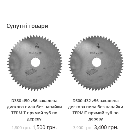
Супутні товари
D350 d50 z56 закалена
D500 d32 z56 закалена
дискова пила без напайки
дискова пила без напайки
ТЕРМІТ прямий зуб по
ТЕРМІТ прямий зуб по
дереву
дереву
Оригінальна
Поточна
Оригінальна
Пото
1,500
грн.
3,400
грн.
1,800
грн.
3,900
грн.