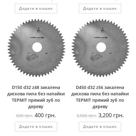
ціна:
ціна:
ціна:
ціна:
1,800
1,500
3,900
3,400
Додати в кошик
грн..
грн..
Додати в кошик
грн..
грн..
D150 d32 z48 закалена
D450 d32 z56 закалена
дискова пила без напайки
дискова пила без напайки
ТЕРМІТ прямий зуб по
ТЕРМІТ прямий зуб по
дереву
дереву
Оригінальна
Поточна
Оригінальна
Пото
400
грн.
3,200
грн.
500
грн.
3,500
грн.
ціна:
ціна:
ціна:
ціна:
500
400
3,500
3,200
Додати в кошик
грн..
грн..
Додати в кошик
грн..
грн..