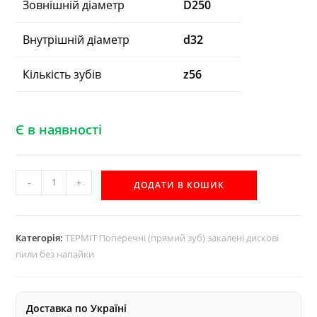
Зовнішній діаметр
D250
Внутрішній діаметр
d32
Кількість зубів
z56
Є в наявності
D250
-
+
ДОДАТИ В КОШИК
d32
z56
закалена
Категорія:
ТЕРМІТ Поперечні (прямий зуб) закалені дискові
дискова
пили без напайки
пила
без
напайки
Доставка по Україні