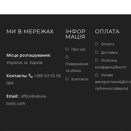
МИ В МЕРЕЖАХ
ІНФОР
ОПЛАТА
МАЦІЯ
Оплата
Про нас
Доставка
Місце розташування:
Політика
Україна, м. Харків
Повернення
конфіденційності
та обмін
Умови
Контакты:
+380 63 55 56
Контакти
використання(Дого
064
публічної оферти)
Email:
:
office@akula-
tools.com