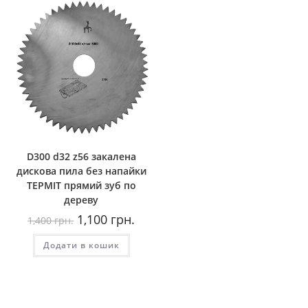
D300 d32 z56 закалена
дискова пила без напайки
ТЕРМІТ прямий зуб по
дереву
Оригінальна
Поточна
1,100
грн.
1,400
грн.
ціна:
ціна:
1,400
1,100
Додати в кошик
грн..
грн..