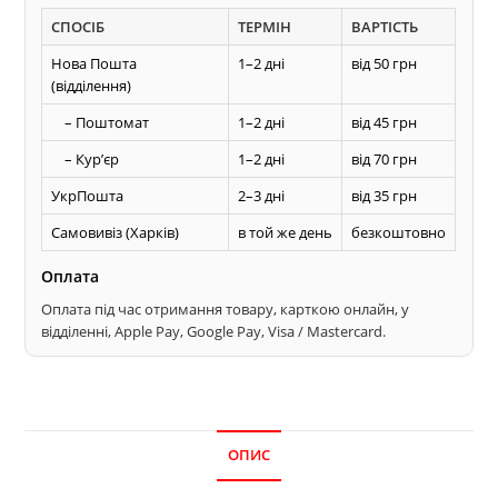
ТЕРМІТ
СПОСІБ
ТЕРМІН
ВАРТІСТЬ
прямий
зуб
Нова Пошта
1–2 дні
від 50 грн
(відділення)
по
дереву
– Поштомат
1–2 дні
від 45 грн
кількість
– Курʼєр
1–2 дні
від 70 грн
УкрПошта
2–3 дні
від 35 грн
Самовивіз (Харків)
в той же день
безкоштовно
Оплата
Оплата під час отримання товару, карткою онлайн, у
відділенні, Apple Pay, Google Pay, Visa / Mastercard.
ОПИС