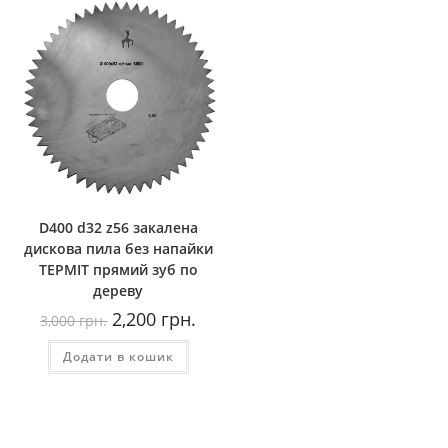
D400 d32 z56 закалена
дискова пила без напайки
ТЕРМІТ прямий зуб по
дереву
Оригінальна
Поточна
2,200
грн.
3,000
грн.
ціна:
ціна:
3,000
2,200
Додати в кошик
грн..
грн..