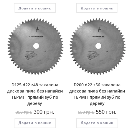
ціна:
ціна:
ціна:
ціна:
3,000
2,200
700
600
Додати в кошик
грн..
грн..
Додати в кошик
грн..
грн..
D125 d22 z48 закалена
D200 d22 z56 закалена
дискова пила без напайки
дискова пила без напайки
ТЕРМІТ прямий зуб по
ТЕРМІТ прямий зуб по
дереву
дереву
Оригінальна
Поточна
Оригінальна
Поточн
300
грн.
550
грн.
350
грн.
650
грн.
ціна:
ціна:
ціна:
ціна:
350
300
650
550
Додати в кошик
грн..
грн..
Додати в кошик
грн..
грн..