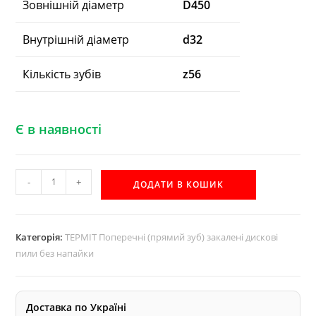
Зовнішній діаметр
D450
Внутрішній діаметр
d32
Кількість зубів
z56
Є в наявності
D450
-
+
ДОДАТИ В КОШИК
d32
z56
закалена
Категорія:
ТЕРМІТ Поперечні (прямий зуб) закалені дискові
дискова
пили без напайки
пила
без
напайки
Доставка по Україні