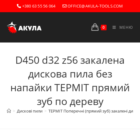
Перейти
+380 63 55 56 064
OFFICE@AKULA-TOOLS.COM
до
вмісту
0
МЕНЮ
D450 d32 z56 закалена
дискова пила без
напайки ТЕРМІТ прямий
зуб по дереву
>
Дискові пили
>
ТЕРМІТ Поперечні (прямий зуб) закалені диско