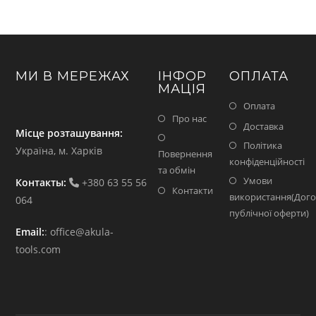
МИ В МЕРЕЖАХ
ІНФОР
ОПЛАТА
МАЦІЯ
Оплата
Про нас
Доставка
Місце розташування:
Політика
Україна, м. Харків
Повернення
конфіденційності
та обмін
Умови
Контакты:
+380 63 55 56
Контакти
використання(Дого
064
публічної оферти)
Email:
:
office@akula-
tools.com