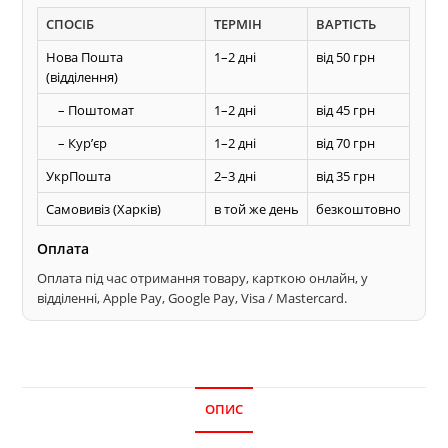
ТЕРМІТ
СПОСІБ
ТЕРМІН
ВАРТІСТЬ
прямий
зуб
Нова Пошта
1–2 дні
від 50 грн
(відділення)
по
дереву
– Поштомат
1–2 дні
від 45 грн
кількість
– Курʼєр
1–2 дні
від 70 грн
УкрПошта
2–3 дні
від 35 грн
Самовивіз (Харків)
в той же день
безкоштовно
Оплата
Оплата під час отримання товару, карткою онлайн, у
відділенні, Apple Pay, Google Pay, Visa / Mastercard.
ОПИС