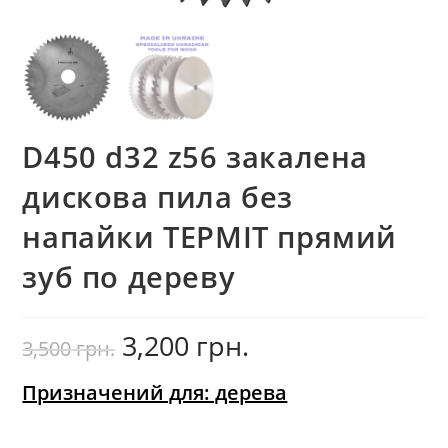
D450 d32 z56 закалена
дискова пила без
напайки ТЕРМІТ прямий
зуб по дереву
3,200
грн.
Оригінальна
Поточна
3,500
грн.
ціна:
ціна:
3,500
3,200
грн..
грн..
Призначений для: дерева