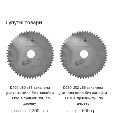
Супутні товари
D400 d50 z56 закалена
D230 d32 z56 закалена
дискова пила без напайки
дискова пила без напайки
ТЕРМІТ прямий зуб по
ТЕРМІТ прямий зуб по
дереву
дереву
Оригінальна
Поточна
Оригінальна
Поточн
2,200
грн.
600
грн.
3,000
грн.
700
грн.