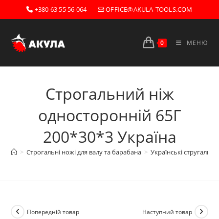
Перейти
+380 63 55 56 064
OFFICE@AKULA-TOOLS.COM
до
вмісту
0
МЕНЮ
Строгальний ніж
односторонній 65Г
200*30*3 Україна
>
Строгальні ножі для валу та барабана
>
Українські стругальні
Попередній товар
Наступний товар