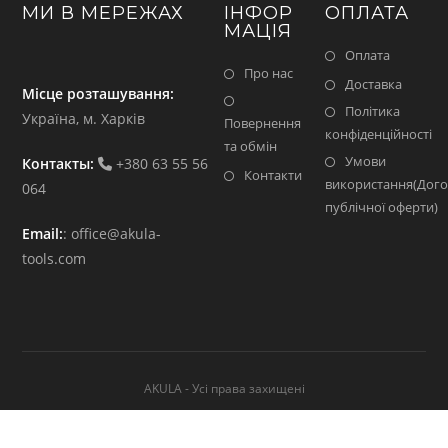
МИ В МЕРЕЖАХ
ІНФОР
ОПЛАТА
МАЦІЯ
Оплата
Про нас
Доставка
Місце розташування:
Політика
Україна, м. Харків
Повернення
конфіденційності
та обмін
Умови
Контакты:
+380 63 55 56
Контакти
використання(Дого
064
публічної оферти)
Email:
:
office@akula-
tools.com
AKULA - Усі права захищені