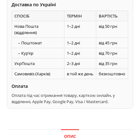
Доставка по Україні
СПОСІБ
ТЕРМІН
ВАРТІСТЬ
Нова Пошта
1–2 дні
від 50 грн
(відділення)
– Поштомат
1–2 дні
від 45 грн
– Курʼєр
1–2 дні
від 70 грн
УкрПошта
2–3 дні
від 35 грн
Самовивіз (Харків)
в той же день
безкоштовно
Оплата
Оплата під час отримання товару, карткою онлайн, у
відділенні, Apple Pay, Google Pay, Visa / Mastercard.
ОПИС