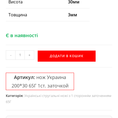
Висота
30мм
Товщина
3мм
Є в наявності
Строгальний
-
+
ДОДАТИ В КОШИК
ніж
односторонній
65Г
Артикул:
нож Украина
200*30*3
200*30 65Г 1ст. заточкой
Україна
кількість
Категорія:
Українські стругальні ножі з 1 стороннім заточенням
65Г