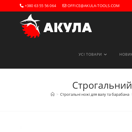
Перейти
+380 63 55 56 064
OFFICE@AKULA-TOOLS.COM
до
вмісту
УСІ ТОВАРИ
НОВИ
Строгальний 
>
Строгальні ножі для валу та барабана