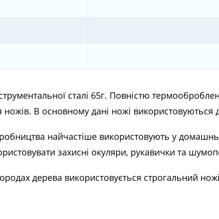
нструментальної сталі 65г. Повністю термооброблені 
 ножів. В основному дані ножі використовуються дл
виробництва найчастіше використовують у домашнь
ористовувати захисні окуляри, рукавички та шумо
породах дерева використовується строгальний нож