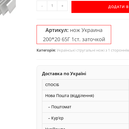
Строгальний
-
+
ДОДАТИ 
ніж
односторонній
65Г
Артикул:
нож Украина
200*20*3
200*20 65Г 1ст. заточкой
Україна.
кількість
Категорія:
Українські стругальні ножі з 1 сторонн
Доставка по Україні
СПОСІБ
Нова Пошта (відділення)
– Поштомат
– Курʼєр