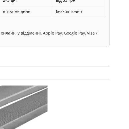
2–3 дні
від 35 грн
в той же день
безкоштовно
лайн, у відділенні, Apple Pay, Google Pay, Visa /