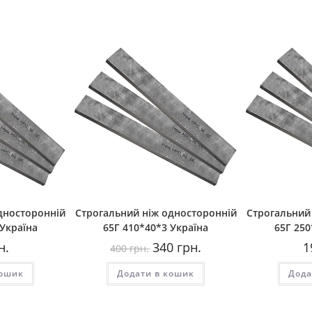
дносторонній
Строгальний ніж односторонній
Строгальний
 Україна
65Г 410*40*3 Україна
65Г 250
Оригінальна
Поточна
н.
340
грн.
1
400
грн.
ціна:
ціна:
400
340
кошик
Додати в кошик
грн..
грн..
Дода