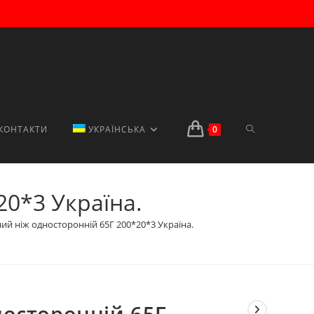
ПЕРЕМКНУТИ
КОНТАКТИ
УКРАЇНСЬКА
0
20*3 Україна.
ПОШУК
ий ніж односторонній 65Г 200*20*3 Україна.
НА
носторонній 65Г