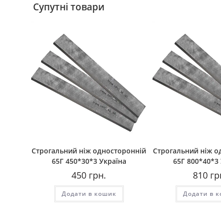
Супутні товари
Строгальний ніж односторонній
Строгальний ніж о
65Г 450*30*3 Україна
65Г 800*40*3
450
грн.
810
гр
Додати в кошик
Додати в 