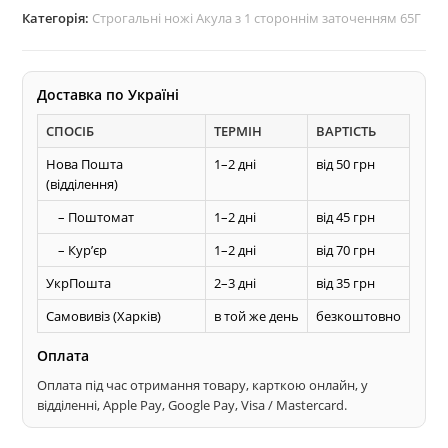
заточування
Категорія:
Строгальні ножі Акула з 1 стороннім заточенням 65Г
кількість
Доставка по Україні
СПОСІБ
ТЕРМІН
ВАРТІСТЬ
Нова Пошта
1–2 дні
від 50 грн
(відділення)
– Поштомат
1–2 дні
від 45 грн
– Курʼєр
1–2 дні
від 70 грн
УкрПошта
2–3 дні
від 35 грн
Самовивіз (Харків)
в той же день
безкоштовно
Оплата
Оплата під час отримання товару, карткою онлайн, у
відділенні, Apple Pay, Google Pay, Visa / Mastercard.