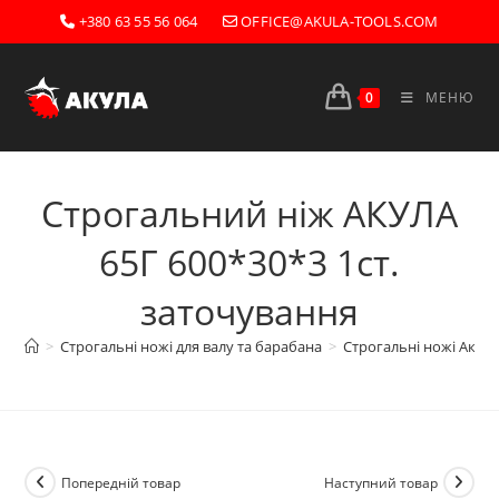
Перейти
+380 63 55 56 064
OFFICE@AKULA-TOOLS.COM
до
вмісту
0
МЕНЮ
Строгальний ніж АКУЛА
65Г 600*30*3 1ст.
заточування
>
Строгальні ножі для валу та барабана
>
Строгальні ножі Акула
Попередній товар
Наступний товар