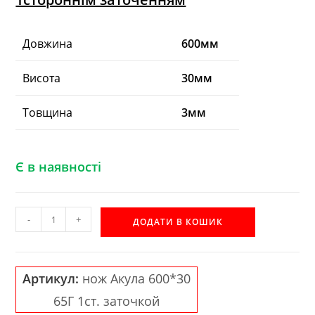
Довжина
600мм
Висота
30мм
Товщина
3мм
Є в наявності
Строгальний
-
+
ДОДАТИ В КОШИК
ніж
АКУЛА
65Г
Артикул:
нож Акула 600*30
600*30*3
65Г 1ст. заточкой
1ст.